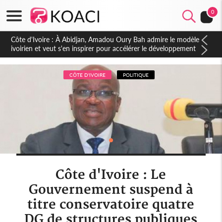
0
Côte d'Ivoire : À Abidjan, Amadou Oury Bah admire le modèle
ivoirien et veut s'en inspirer pour accélérer le développement
de la Guinée
CÔTE D'IVOIRE
POLITIQUE
Côte d'Ivoire : Le
Gouvernement suspend à
titre conservatoire quatre
DG de structures publiques