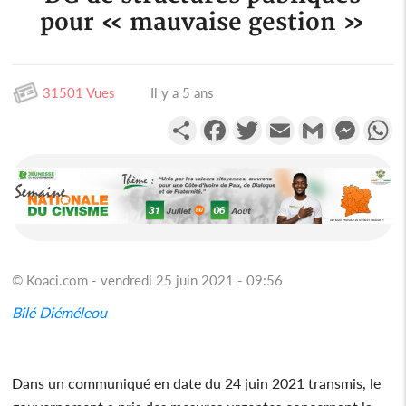
pour « mauvaise gestion »
31501 Vues
Il y a 5 ans
Partager
Facebook
Twitter
Email
Gmail
Messen
W
© Koaci.com - vendredi 25 juin 2021 - 09:56
Bilé Diéméleou
Dans un communiqué en date du 24 juin 2021 transmis, le