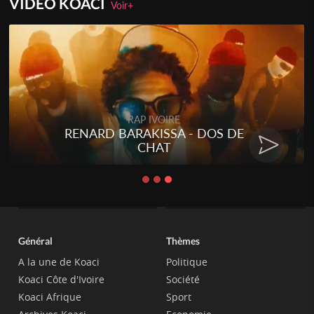
VIDEO KOACI
Voir+
RAP IVOIRE
RENARD BARAKISSA - DOS DE
CHAT
Général
Thèmes
A la une de Koaci
Politique
Koaci Côte d'Ivoire
Société
Koaci Afrique
Sport