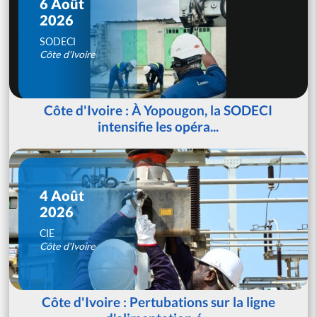
6 Août
2026
SODECI
Côte d'Ivoire
Côte d'Ivoire : À Yopougon, la SODECI
intensifie les opéra...
4 Août
2026
CIE
Côte d'Ivoire
Côte d'Ivoire : Pertubations sur la ligne