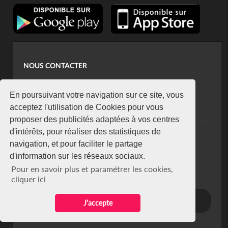
NOUS CONTACTER
contact@koaci.com
koaci@yahoo.fr
En poursuivant votre navigation sur ce site, vous
+225 07 08 85 52 93
acceptez l'utilisation de Cookies pour vous
proposer des publicités adaptées à vos centres
d'intérêts, pour réaliser des statistiques de
NEWSLETTER
navigation, et pour faciliter le partage
Restez connecté via notre newsletter
d'information sur les réseaux sociaux.
S'abonner
Pour en savoir plus et paramétrer les cookies,
Se désabonner
cliquer ici
J'accepte