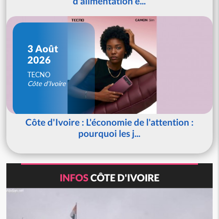
d'alimentation é...
3 Août
2026
TECNO
Côte d'Ivoire
Côte d'Ivoire : L'économie de l'attention :
pourquoi les j...
INFOS
CÔTE D'IVOIRE