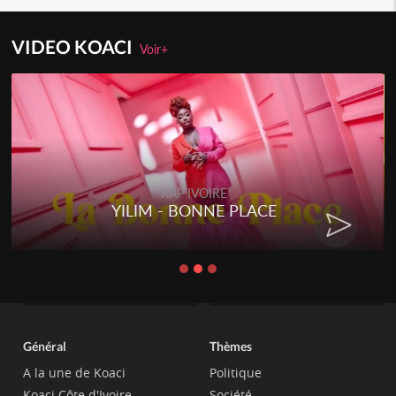
VIDEO KOACI
Voir+
RAP IVOIRE
YILIM - BONNE PLACE
Général
Thèmes
A la une de Koaci
Politique
Koaci Côte d'Ivoire
Société