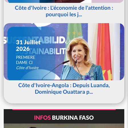
Côte d'Ivoire : L'économie de l'attention :
pourquoi les j...
31 Juillet
2026
PREMIERE
DAME CI
Côte d'Ivoire
Côte d'Ivoire-Angola : Depuis Luanda,
Dominique Ouattara p...
INFOS
BURKINA FASO