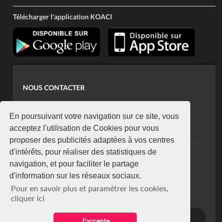
Télécharger l'application KOACI
NOUS CONTACTER
contact@koaci.com
koaci@yahoo.fr
En poursuivant votre navigation sur ce site, vous
+225 07 08 85 52 93
acceptez l'utilisation de Cookies pour vous
proposer des publicités adaptées à vos centres
d'intérêts, pour réaliser des statistiques de
NEWSLETTER
navigation, et pour faciliter le partage
Restez connecté via notre newsletter
d'information sur les réseaux sociaux.
S'abonner
Pour en savoir plus et paramétrer les cookies,
Se désabonner
cliquer ici
J'accepte