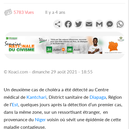
5783 Vues
Il y a 4 ans
Partager
Facebook
Twitter
Email
Gmail
Messen
W
© Koaci.com - dimanche 29 août 2021 - 18:55
Un deuxième cas de choléra a été détecté au Centre
médical de
Kantchari
, District sanitaire de
Diapaga
, Région
de l’
Est
, quelques jours après la détection d’un premier cas,
dans la même zone, sur un ressortisant étranger, en
provenance du
Niger
voisin où sévit une épidémie de cette
maladie contagieuse.