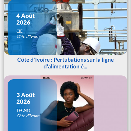
4 Août
2026
CIE
Côte d'Ivoire
Côte d'Ivoire : Pertubations sur la ligne
d'alimentation é...
3 Août
2026
TECNO
Côte d'Ivoire