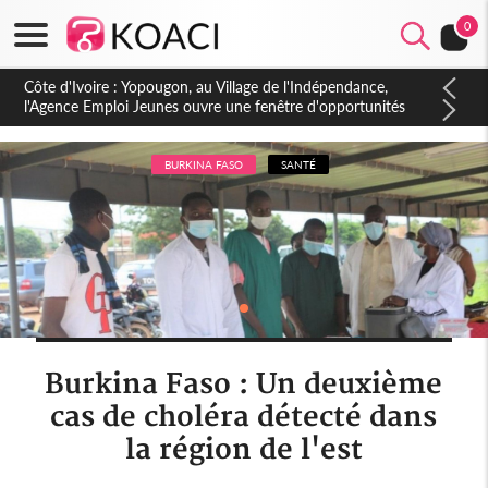
0
Côte d'Ivoire : CHU de Treichville, après la fronde, les agents
contractuels obtiennent un accord avec la direction sur les
arriérés du SMIG 2023
BURKINA FASO
SANTÉ
Burkina Faso : Un deuxième
cas de choléra détecté dans
la région de l'est