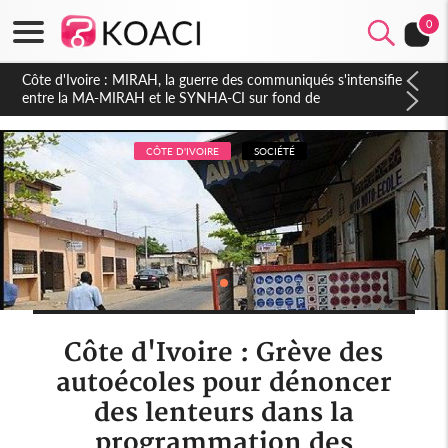
0
Côte d'Ivoire : Indépendance 2026, Thiam plaide pour un
environnement démocratique plus apaisé
CÔTE D'IVOIRE
SOCIÉTÉ
Côte d'Ivoire : Grève des
autoécoles pour dénoncer
des lenteurs dans la
programmation des