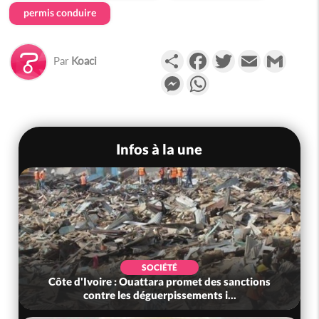
permis conduire
Partager
Facebook
Twitter
Email
Gmail
Par
Koaci
Messenger
WhatsApp
Infos à la une
SOCIÉTÉ
Côte d'Ivoire : Ouattara promet des sanctions
contre les déguerpissements i...