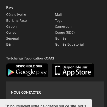
Pays
Côte d'Ivoire
Mali
Burkina Faso
Togo
Gabon
Cameroun
Congo
Congo (RDC)
Sénégal
Guinée
Bénin
Guinée Equatorial
Télécharger l'application KOACI
NOUS CONTACTER
contact@koaci.com
En poursuivant votre navigation sur ce site, vous