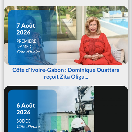
7 Août
2026
PREMIERE
DAME CI
Côte d'Ivoire
Côte d'Ivoire-Gabon : Dominique Ouattara
reçoit Zita Oligu...
6 Août
2026
SODECI
Côte d'Ivoire