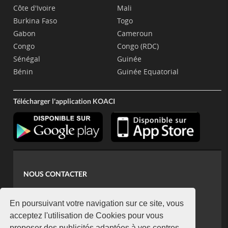
Côte d'Ivoire
Mali
Burkina Faso
Togo
Gabon
Cameroun
Congo
Congo (RDC)
Sénégal
Guinée
Bénin
Guinée Equatorial
Télécharger l'application KOACI
NOUS CONTACTER
contact@koaci.com
koaci@yahoo.fr
En poursuivant votre navigation sur ce site, vous
+225 07 08 85 52 93
acceptez l'utilisation de Cookies pour vous
proposer des publicités adaptées à vos centres