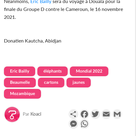
Néanmoins,
Eric Bailly
sera du voyage à Douala pour la
finale du Groupe D contre le Cameroun, le 16 novembre
2021.
Donatien Kautcha, Abidjan
Eric Bailly
éléphants
Mondial 2022
Beaumelle
cartons
jaunes
Mozambique
Partager
Facebook
Twitter
Email
Gmail
Par
Koaci
Messenger
WhatsApp