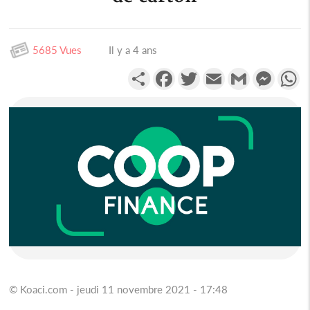
5685 Vues
Il y a 4 ans
Partager
Facebook
Twitter
Email
Gmail
Messen
W
© Koaci.com - jeudi 11 novembre 2021 - 17:48