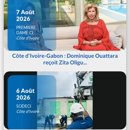
7 Août
2026
PREMIERE
DAME CI
Côte d'Ivoire
Côte d'Ivoire-Gabon : Dominique Ouattara
reçoit Zita Oligu...
6 Août
2026
SODECI
Côte d'Ivoire