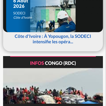
6 Août
2026
SODECI
Côte d'Ivoire
Côte d'Ivoire : À Yopougon, la SODECI
intensifie les opéra...
INFOS
CONGO (RDC)