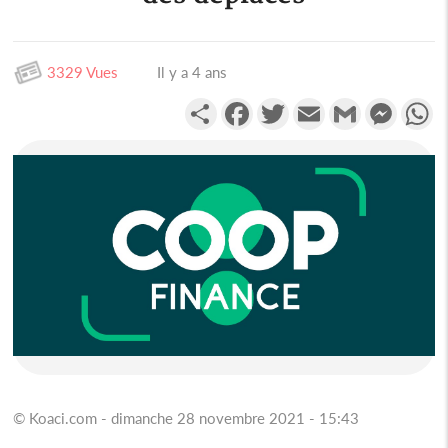
3329 Vues
Il y a 4 ans
Partager
Facebook
Twitter
Email
Gmail
Messen
W
© Koaci.com - dimanche 28 novembre 2021 - 15:43