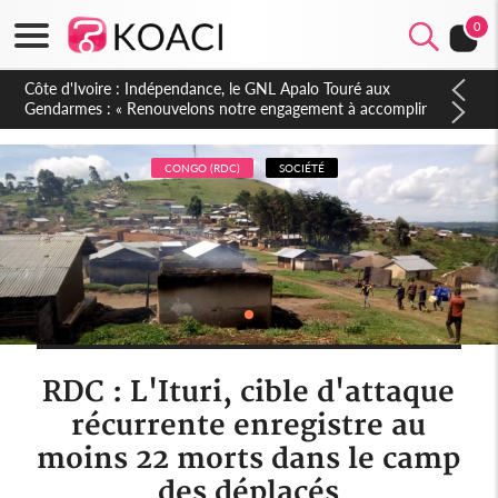
0
Sierra Leone : Un projet de réforme constitutionnelle en
gestation, points clés des amendements, un exclu d'avance
CONGO (RDC)
SOCIÉTÉ
RDC : L'Ituri, cible d'attaque
récurrente enregistre au
moins 22 morts dans le camp
des déplacés