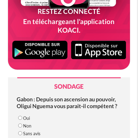
RESTEZ CONNECTÉ
En téléchargeant l'application
KOACI.
SONDAGE
Gabon : Depuis son ascension au pouvoir,
Oligui Nguema vous parait-il compétent ?
Oui
Non
Sans avis