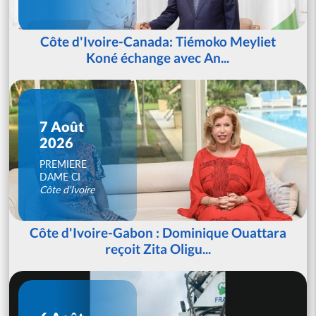
Côte d'Ivoire-Canada: Tiémoko Meyliet
Koné échange avec An...
7 Août
2026
PREMIERE
DAME CI
Côte d'Ivoire
Côte d'Ivoire-Gabon : Dominique Ouattara
reçoit Zita Oligu...