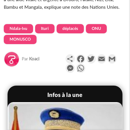
Bambu et Mangala, explique une note des Nations Unies.
Ndala-Ivu
Ituri
déplacés
ONU
MONUSCO
Partager
Facebook
Twitter
Email
Gmail
Par
Koaci
Messenger
WhatsApp
Infos à la une