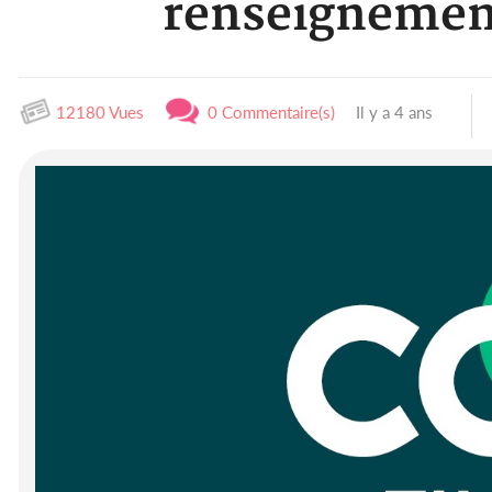
renseignement
12180 Vues
0 Commentaire(s)
Il y a 4 ans