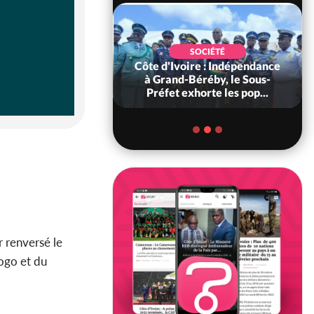
POLITIQUE
SOCIÉTÉ
 Décès à 86 ans de
Côte d'Ivoire : Indépendance
rou Sanda pilier
à Grand-Béréby, le Sous-
il constituti...
Préfet exhorte les pop...
r renversé le
ogo et du