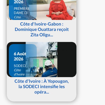
2026
PREMIERE
DAME CI
Côte
d'Ivoire
Côte d'Ivoire-Gabon :
Dominique Ouattara reçoit
Zita Oligu...
6 Août
2026
SODECI
Côte
d'Ivoire
Côte d'Ivoire : À Yopougon,
la SODECI intensifie les
opéra...