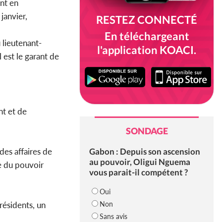
ant en
 janvier,
RESTEZ CONNECTÉ
En téléchargeant
 lieutenant-
l'application KOACI.
 est le garant de
nt et de
SONDAGE
Gabon : Depuis son ascension
 des affaires de
au pouvoir, Oligui Nguema
se du pouvoir
vous parait-il compétent ?
Oui
Non
résidents, un
Sans avis