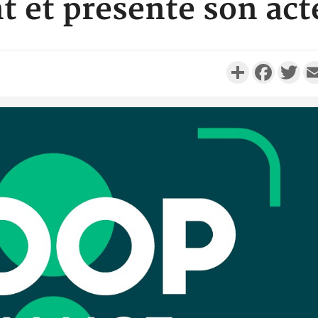
 et présente son ac
Partager
Faceboo
Twi
Côte 
anni
l'Indépend
Dé
Côte d'I
promet des
les dégu