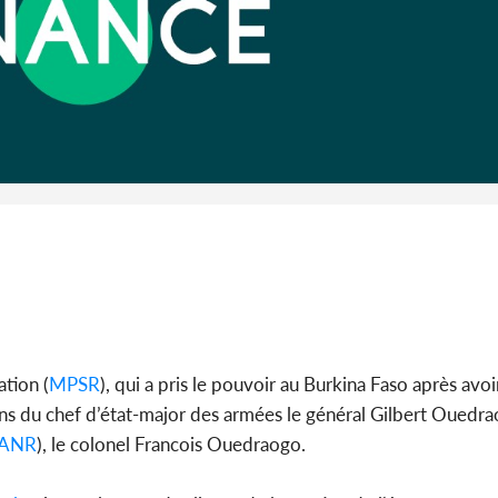
Cameroun :
BAH Ouma
du conse
tion (
MPSR
), qui a pris le pouvoir au Burkina Faso après avoi
ons du chef d’état-major des armées le général Gilbert Ouedra
ANR
), le colonel Francois Ouedraogo.