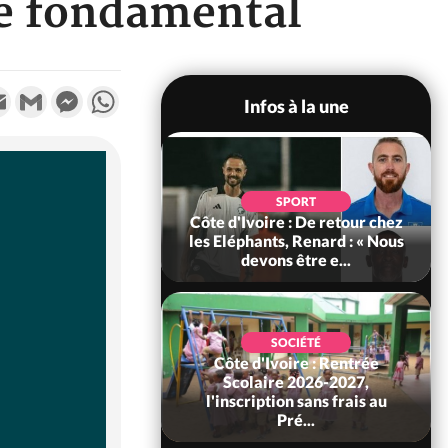
te fondamental
k
tter
Email
Gmail
Messenger
WhatsApp
Infos à la une
POLITIQUE
d'Ivoire : 66e
SPORT
versaire de
Côte d'Ivoire : De retour chez
ance, les Forces de
les Eléphants, Renard : « Nous
fense e...
devons être e...
SOCIÉTÉ
Côte d'Ivoire : Rentrée
SOCIÉTÉ
voire : Ouattara
Scolaire 2026-2027,
 sanctions contre
l'inscription sans frais au
erpissements i...
Pré...