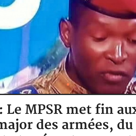
: Le MPSR met fin au
major des armées, du