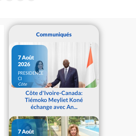
Communiqués
7 Août
2026
PRESIDENCE
CI
Côte
d'Ivoire
Côte d'Ivoire-Canada:
Tiémoko Meyliet Koné
échange avec An...
7 Août