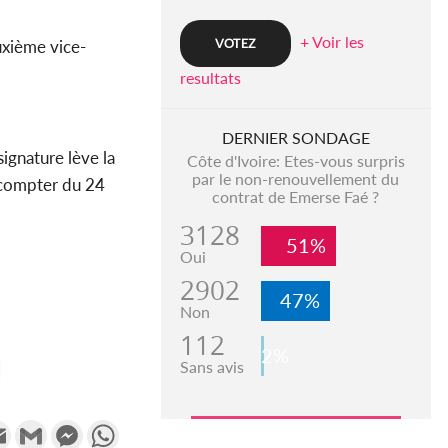
+ Voir les
uxième vice-
resultats
DERNIER SONDAGE
signature lève la
Côte d'Ivoire: Etes-vous surpris
par le non-renouvellement du
à compter du 24
contrat de Emerse Faé ?
3128
51%
Oui
2902
47%
Non
112
2%
Sans avis
k
tter
Email
Gmail
Messenger
WhatsApp