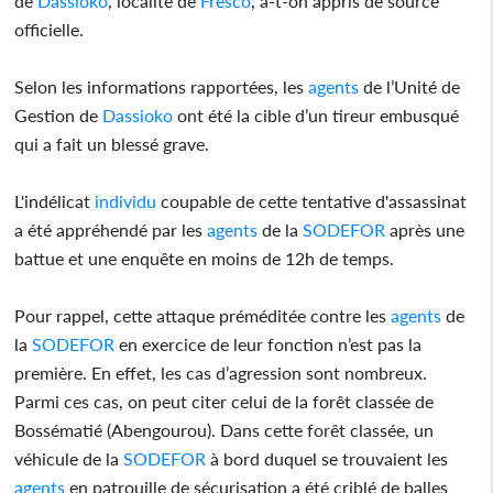
de
Dassioko
, localité de
Fresco
, a-t-on appris de source
officielle.
Selon les informations rapportées, les
agents
de l’Unité de
Gestion de
Dassioko
ont été la cible d’un tireur embusqué
qui a fait un blessé grave.
L'indélicat
individu
coupable de cette tentative d'assassinat
a été appréhendé par les
agents
de la
SODEFOR
après une
battue et une enquête en moins de 12h de temps.
Pour rappel, cette attaque préméditée contre les
agents
de
la
SODEFOR
en exercice de leur fonction n’est pas la
première. En effet, les cas d’agression sont nombreux.
Parmi ces cas, on peut citer celui de la forêt classée de
Bossématié (Abengourou). Dans cette forêt classée, un
véhicule de la
SODEFOR
à bord duquel se trouvaient les
agents
en patrouille de sécurisation a été criblé de balles