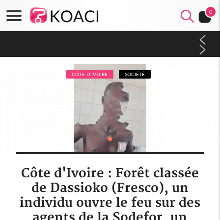
0
Mali : Les FAMa accueillent 254 anciens combattants issus de
groupes armés
CÔTE D'IVOIRE
SOCIÉTÉ
Côte d'Ivoire : Forêt classée
de Dassioko (Fresco), un
individu ouvre le feu sur des
agents de la Sodefor, un