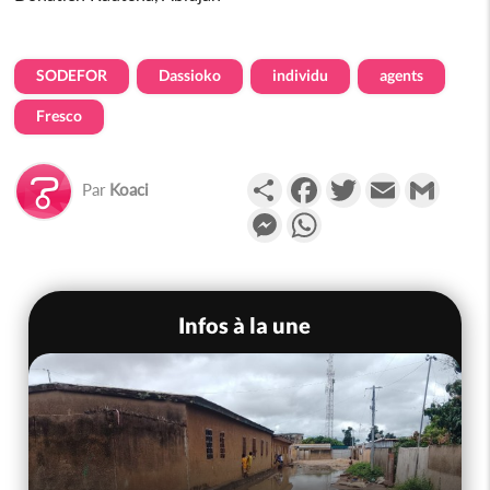
SODEFOR
Dassioko
individu
agents
Fresco
Partager
Facebook
Twitter
Email
Gmail
Par
Koaci
Messenger
WhatsApp
Infos à la une