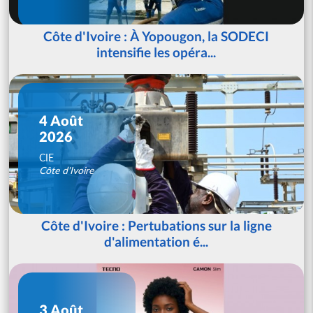
Côte d'Ivoire : À Yopougon, la SODECI
intensifie les opéra...
4 Août
2026
CIE
Côte d'Ivoire
Côte d'Ivoire : Pertubations sur la ligne
d'alimentation é...
3 Août