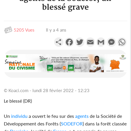
blessé grave
5205 Vues
Il y a 4 ans
Partager
Facebook
Twitter
Email
Gmail
Messen
W
© Koaci.com - lundi 28 février 2022 - 12:23
Le blessé (DR)
Un
individu
a ouvert le feu sur des
agents
de la Société de
Développement des Forêts (
SODEFOR
) dans la forêt classée