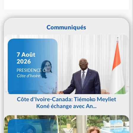
Communiqués
7 Août
2026
PRESIDENCE CI
Côte d'Ivoire
Côte d'Ivoire-Canada: Tiémoko Meyliet
Koné échange avec An...