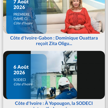
7 Août
2026
PREMIERE
DAME CI
Côte d'Ivoire
Côte d'Ivoire-Gabon : Dominique Ouattara
reçoit Zita Oligu...
6 Août
2026
SODECI
Côte d'Ivoire
Côte d'Ivoire : À Yopougon, la SODECI