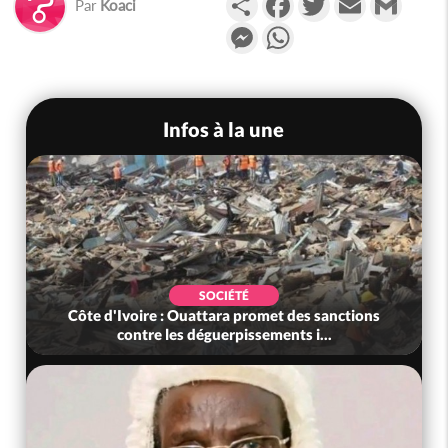
Par
Koaci
Messenger
WhatsApp
Infos à la une
SOCIÉTÉ
Côte d'Ivoire : Ouattara promet des sanctions
contre les déguerpissements i...