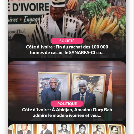
SOCIÉTÉ
Côte d'Ivoire : Fin du rachat des 100 000
tonnes de cacao, le SYNARFA-CI co...
POLITIQUE
Côte d'Ivoire : À Abidjan, Amadou Oury Bah
admire le modèle ivoirien et veu...