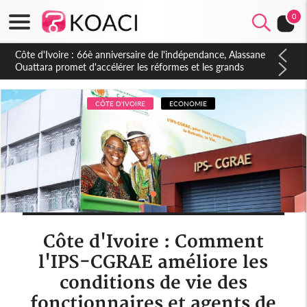
0
Côte d'Ivoire : À Abidjan, Amadou Oury Bah admire le modèle
ivoirien et veut s'en inspirer pour accélérer le développement
de la Guinée
CÔTE D'IVOIRE
ECONOMIE
Côte d'Ivoire : Comment
l'IPS-CGRAE améliore les
conditions de vie des
fonctionnaires et agents de