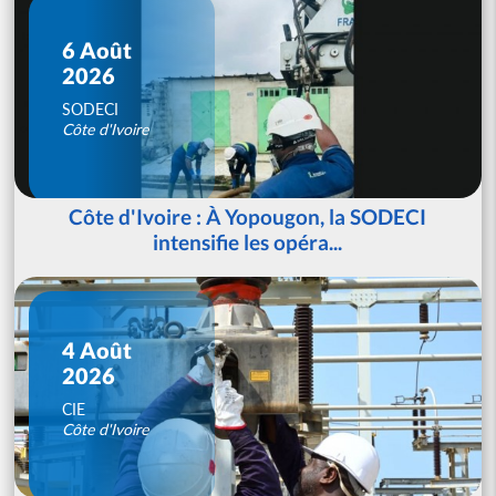
6 Août
2026
SODECI
Côte d'Ivoire
Côte d'Ivoire : À Yopougon, la SODECI
intensifie les opéra...
4 Août
2026
CIE
Côte d'Ivoire