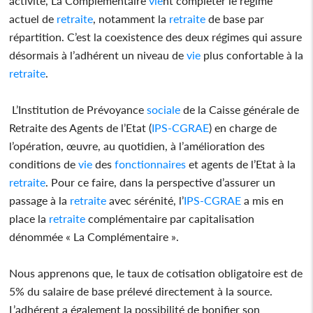
activité, La Complémentaire
vie
nt compléter le régime
actuel de
retraite
, notamment la
retraite
de base par
répartition. C’est la coexistence des deux régimes qui assure
désormais à l’adhérent un niveau de
vie
plus confortable à la
retraite
.
L’Institution de Prévoyance
sociale
de la Caisse générale de
Retraite des Agents de l’Etat (
IPS-CGRAE
) en charge de
l’opération, œuvre, au quotidien, à l’amélioration des
conditions de
vie
des
fonctionnaires
et agents de l’Etat à la
retraite
. Pour ce faire, dans la perspective d’assurer un
passage à la
retraite
avec sérénité, l’
IPS-CGRAE
a mis en
place la
retraite
complémentaire par capitalisation
dénommée « La Complémentaire ».
Nous apprenons que, le taux de cotisation obligatoire est de
5% du salaire de base prélevé directement à la source.
L’adhérent a également la possibilité de bonifier son