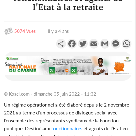
l'Etat à la retraite
5074 Vues
Il y a 4 ans
Partager
Facebook
Twitter
Email
Gmail
Messen
W
© Koaci.com - dimanche 05 juin 2022 - 11:32
Un régime opérationnel a été élaboré depuis le 2 novembre
2021 au terme d’un processus de dialogue social avec
l’ensemble des représentants syndicaux de la Fonction
publique. Destiné aux
fonctionnaires
et agents de l’Etat en