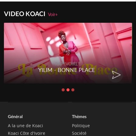
VIDEO KOACI
Voir+
RAP IVOIRE
YILIM - BONNE PLACE
Général
Thèmes
A la une de Koaci
Politique
Koaci Côte d'Ivoire
Société