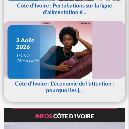
Côte d'Ivoire : Pertubations sur la ligne
d'alimentation é...
3 Août
2026
TECNO
Côte d'Ivoire
Côte d'Ivoire : L'économie de l'attention :
pourquoi les j...
INFOS
CÔTE D'IVOIRE