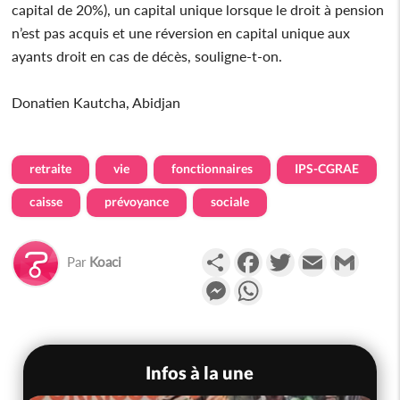
capital de 20%), un capital unique lorsque le droit à pension
n’est pas acquis et une réversion en capital unique aux
ayants droit en cas de décès, souligne-t-on.
Donatien Kautcha, Abidjan
retraite
vie
fonctionnaires
IPS-CGRAE
caisse
prévoyance
sociale
Partager
Facebook
Twitter
Email
Gmail
Par
Koaci
Messenger
WhatsApp
Infos à la une