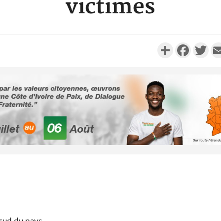
victimes
Partager
Faceboo
Twi
Côte d'Ivoi
Mamad
conseiller
Côte d'Ivo
des 100 00
le SYN
 sud du pays.