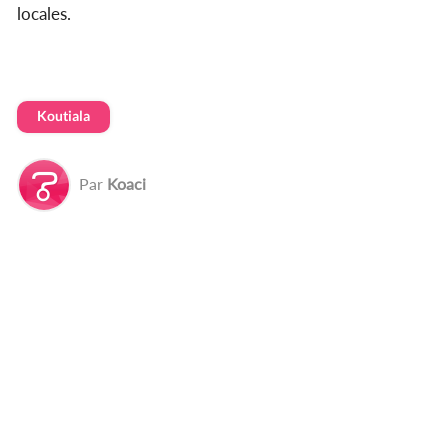
locales.
Koutiala
Par
Koaci