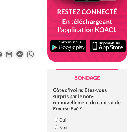
RESTEZ CONNECTÉ
En téléchargeant
l'application KOACI.
k
tter
Email
Gmail
Messenger
WhatsApp
SONDAGE
Côte d'Ivoire: Etes-vous
surpris par le non-
renouvellement du contrat de
Emerse Faé ?
Oui
Non