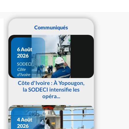
Communiqués
6 Août
2026
SODECI
Côte
d'Ivoire
Côte d'Ivoire : À Yopougon,
la SODECI intensifie les
opéra...
4 Août
2026