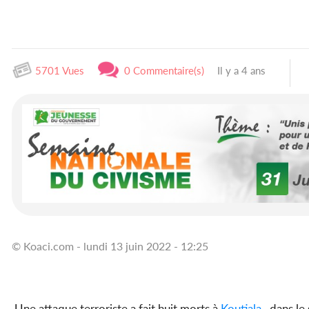
5701 Vues
0 Commentaire(s)
Il y a 4 ans
© Koaci.com - lundi 13 juin 2022 - 12:25
Une attaque terroriste a fait huit morts à
Koutiala
, dans le