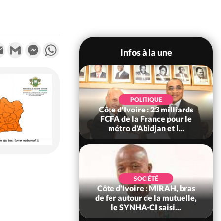
k
tter
Email
Gmail
Messenger
WhatsApp
Infos à la une
POLITIQUE
POLITIQUE
re : Décrispation ?
Côte d'Ivoire : 23 milliards
ou Traoré ex
FCFA de la France pour le
 de Soro a recou...
métro d'Abidjan et l...
SOCIÉTÉ
SOCIÉTÉ
ire : Fin du rachat
Côte d'Ivoire : MIRAH, bras
0 tonnes de cacao,
de fer autour de la mutuelle,
ARFA-CI co...
le SYNHA-CI saisi...