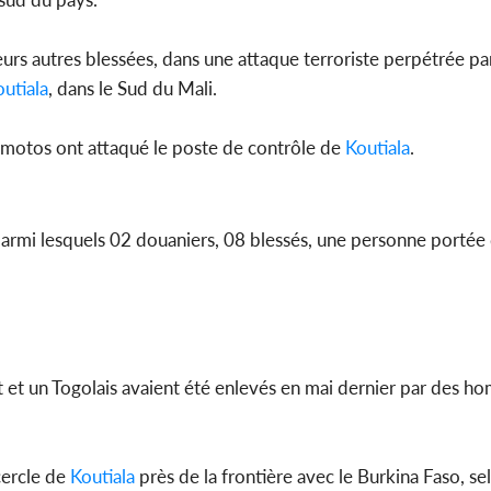
eurs autres blessées, dans une attaque terroriste perpétrée 
utiala
, dans le Sud du Mali.
Côte d'Iv
Amadou Ou
modèle i
motos ont attaqué le poste de contrôle de
Koutiala
.
 parmi lesquels 02 douaniers, 08 blessés, une personne portée
ant et un Togolais avaient été enlevés en mai dernier par des
cercle de
Koutiala
près de la frontière avec le Burkina Faso, sel