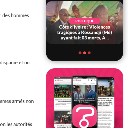
par des hommes
POLITIQUE
POLITIQUE
oire : À Abidjan,
Côte d'Ivoire : Violences
ry Bah admire le
tragiques à Kossandji (Mé)
voirien et veu...
ayant fait 03 morts, A...
 disparue et un
 hommes armés non
on les autorités