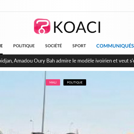
COMMUNIQUÉS
UE
POLITIQUE
SOCIÉTÉ
SPORT
milliards FCFA de la France pour le métro d'Abidjan et les Ag
projets structurants
MALI
POLITIQUE