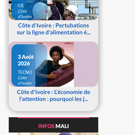
CIE
Côte
d'Ivoire
Côte d'Ivoire : Pertubations
sur la ligne d'alimentation é...
3 Août
2026
TECNO
Côte
d'Ivoire
Côte d'Ivoire : L'économie de
l'attention : pourquoi les j...
INFOS
MALI