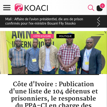
0
Nigeria : Le Togo et le Cameroun principaux acheteurs des
produits de la raffinerie Dangote en juillet
CÔTE D'IVOIRE
POLITIQUE
Côte d'Ivoire : Publication
d'une liste de 104 détenus et
prisonniers, le responsable
du PPA-CI en charge des