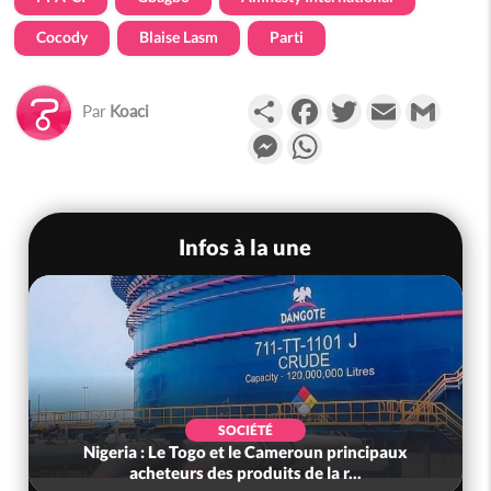
Cocody
Blaise Lasm
Parti
Partager
Facebook
Twitter
Email
Gmail
Par
Koaci
Messenger
WhatsApp
Infos à la une
SOCIÉTÉ
Nigeria : Le Togo et le Cameroun principaux
acheteurs des produits de la r...