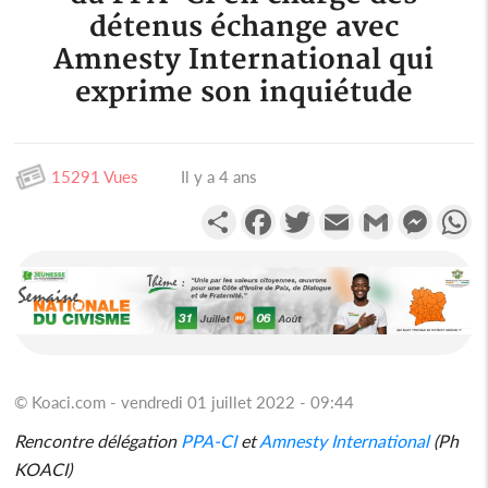
détenus échange avec
Amnesty International qui
exprime son inquiétude
15291 Vues
Il y a 4 ans
Partager
Facebook
Twitter
Email
Gmail
Messen
W
© Koaci.com - vendredi 01 juillet 2022 - 09:44
Rencontre délégation
PPA-CI
et
Amnesty International
(Ph
KOACI)