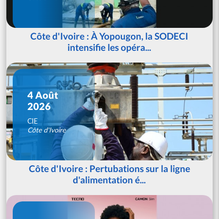
Côte d'Ivoire : À Yopougon, la SODECI
intensifie les opéra...
4 Août
2026
CIE
Côte d'Ivoire
Côte d'Ivoire : Pertubations sur la ligne
d'alimentation é...