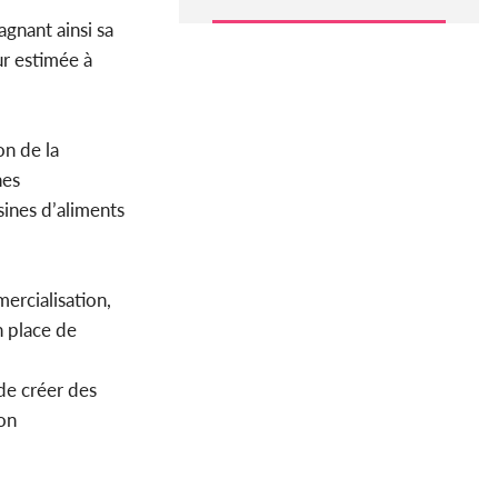
gagnant ainsi sa
ur estimée à
on de la
nes
sines d’aliments
ercialisation,
n place de
de créer des
on