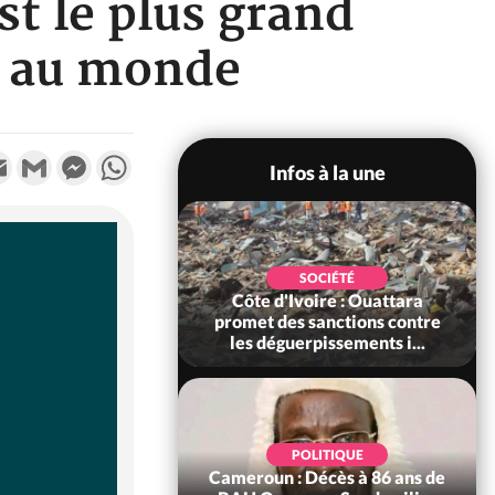
st le plus grand
s au monde
k
tter
Email
Gmail
Messenger
WhatsApp
Infos à la une
POLITIQUE
SOCIÉTÉ
ire : Après le pari
Côte d'Ivoire : Ouattara
 66e anniversaire,
promet des sanctions contre
Bictogo : «...
les déguerpissements i...
POLITIQUE
d'Ivoire : 66e
POLITIQUE
versaire de
Cameroun : Décès à 86 ans de