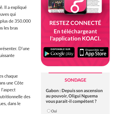
. Il a expliqué
euves qui
, plus de 350.000
RESTEZ CONNECTÉ
s les bras
En téléchargeant
l'application KOACI.
eprésenter. D’une
uissante
nes chaque
SONDAGE
dans une Côte
 l’aspect
Gabon : Depuis son ascension
au pouvoir, Oligui Nguema
utritionnelle des
vous parait-il compétent ?
ues, dans le
Oui