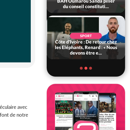
ance, les Forces de
BAH Oumarou Sanda pilier
fense e...
du conseil constituti...
SOCIÉTÉ
SPORT
voire : MIRAH, la
Côte d'Ivoire : De retour chez
des communiqués
les Eléphants, Renard : « Nous
ie entre la MA-M...
devons être e...
séculaire avec
i font de notre