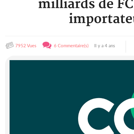
milliards de FC
importate
7952 Vues
6 Commentaire(s)
Il y a 4 ans