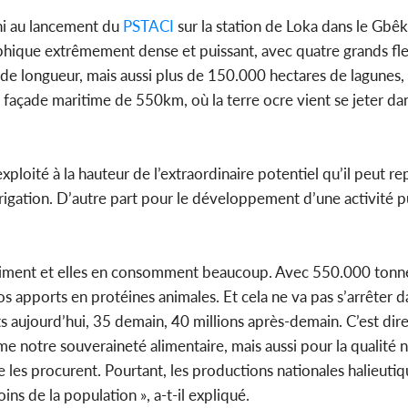
chi au lancement du
PSTACI
sur la station de Loka dans le Gbêkê
aphique extrêmement dense et puissant, avec quatre grands fl
 de longueur, mais aussi plus de 150.000 hectares de lagunes
façade maritime de 550km, où la terre ocre vient se jeter dan
xploité à la hauteur de l’extraordinaire potentiel qu’il peut r
rrigation. D’autre part pour le développement d’une activité p
 l’aiment et elles en consomment beaucoup. Avec 550.000 ton
s apports en protéines animales. Et cela ne va pas s’arrêter 
ts aujourd’hui, 35 demain, 40 millions après-demain. C’est dire
 notre souveraineté alimentaire, mais aussi pour la qualité n
e les procurent. Pourtant, les productions nationales halieutiq
s de la population », a-t-il expliqué.