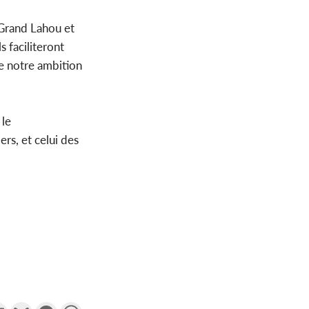
 Grand Lahou et
s faciliteront
ue notre ambition
 le
rs, et celui des
k
tter
Email
Gmail
Messenger
WhatsApp