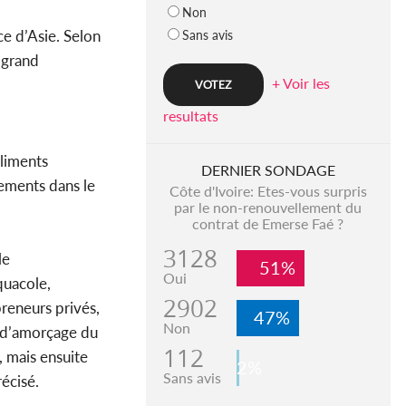
Non
e d’Asie. Selon
Sans avis
 grand
+ Voir les
resultats
aliments
DERNIER SONDAGE
sements dans le
Côte d'Ivoire: Etes-vous surpris
par le non-renouvellement du
contrat de Emerse Faé ?
3128
le
51%
Oui
quacole,
2902
reneurs privés,
47%
Non
e d’amorçage du
112
, mais ensuite
2%
Sans avis
récisé.