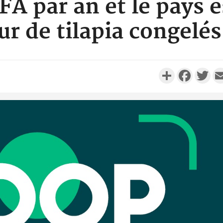
FA par an et le pays e
ur de tilapia congelé
Partager
Faceboo
Twi
Côte d'Ivo
réussi du
Adama 
Côte 
anni