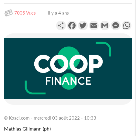
7005 Vues
Il y a 4 ans
Partager
Facebook
Twitter
Email
Gmail
Messen
W
© Koaci.com - mercredi 03 août 2022 - 10:33
Mathias Gillmann (ph)-