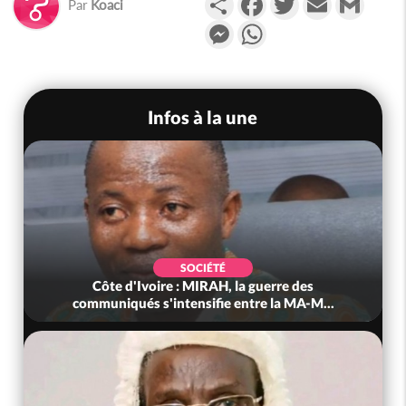
Par
Koaci
Messenger
WhatsApp
Infos à la une
SOCIÉTÉ
Côte d'Ivoire : MIRAH, la guerre des
communiqués s'intensifie entre la MA-M...