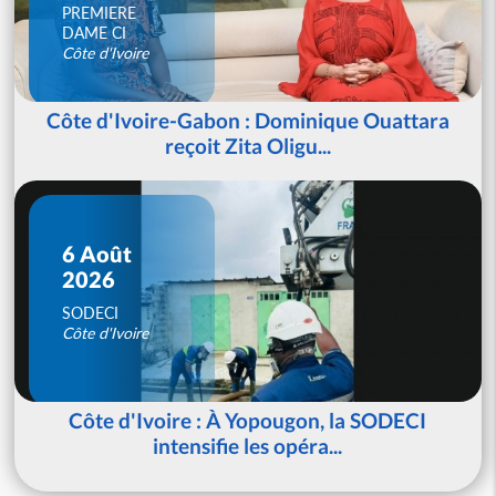
PREMIERE
DAME CI
Côte d'Ivoire
Côte d'Ivoire-Gabon : Dominique Ouattara
reçoit Zita Oligu...
6 Août
2026
SODECI
Côte d'Ivoire
Côte d'Ivoire : À Yopougon, la SODECI
intensifie les opéra...