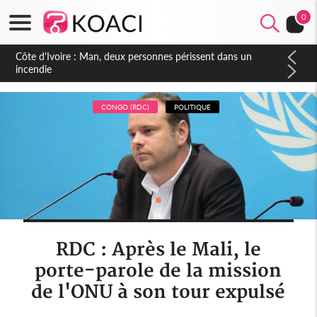
0
Côte d'Ivoire : Séileu, la célébration de la fête nationale
transformée en vaste campagne contre les produits
dépigmentants dangereux
CONGO (RDC)
POLITIQUE
RDC : Après le Mali, le
porte-parole de la mission
de l'ONU à son tour expulsé