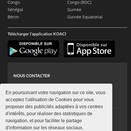
Congo
Congo (RDC)
Sénégal
Guinée
Bénin
Guinée Equatorial
Télécharger l'application KOACI
NOUS CONTACTER
contact@koaci.com
koaci@yahoo.fr
En poursuivant votre navigation sur ce site, vous
+225 07 08 85 52 93
acceptez l'utilisation de Cookies pour vous
proposer des publicités adaptées à vos centres
d'intérêts, pour réaliser des statistiques de
NEWSLETTER
navigation, et pour faciliter le partage
Restez connecté via notre newsletter
d'information sur les réseaux sociaux.