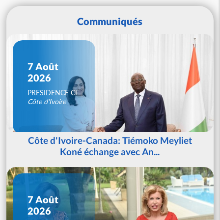
Communiqués
7 Août
2026
PRESIDENCE CI
Côte d'Ivoire
Côte d'Ivoire-Canada: Tiémoko Meyliet
Koné échange avec An...
7 Août
2026