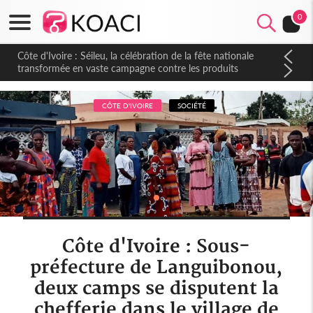
0
Côte d'Ivoire : Séileu, la célébration de la fête nationale
transformée en vaste campagne contre les produits
dépigmentants dangereux
CÔTE D'IVOIRE
SOCIÉTÉ
Côte d'Ivoire : Sous-
préfecture de Languibonou,
deux camps se disputent la
chefferie dans le village de