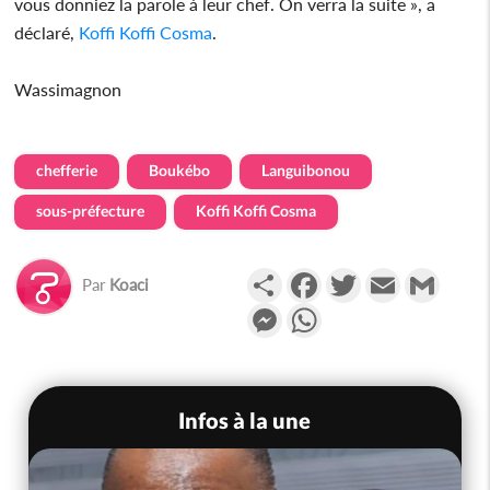
vous donniez la parole à leur chef. On verra la suite », a
déclaré,
Koffi Koffi Cosma
.
Wassimagnon
chefferie
Boukébo
Languibonou
sous-préfecture
Koffi Koffi Cosma
Partager
Facebook
Twitter
Email
Gmail
Par
Koaci
Messenger
WhatsApp
Infos à la une