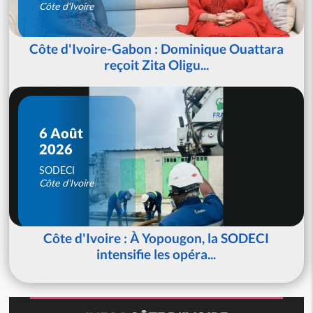
Côte d'Ivoire
Côte d'Ivoire-Gabon : Dominique Ouattara
reçoit Zita Oligu...
6 Août
2026
SODECI
Côte d'Ivoire
Côte d'Ivoire : À Yopougon, la SODECI
intensifie les opéra...