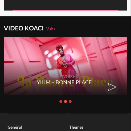
VIDEO KOACI
Voir+
RAP IVOIRE
RAP 
- BONNE PLACE
RENARD BARA
C
Général
Thèmes