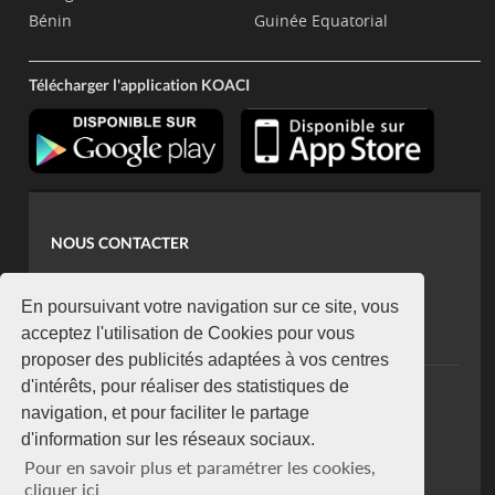
Bénin
Guinée Equatorial
Télécharger l'application KOACI
NOUS CONTACTER
contact@koaci.com
koaci@yahoo.fr
En poursuivant votre navigation sur ce site, vous
+225 07 08 85 52 93
acceptez l'utilisation de Cookies pour vous
proposer des publicités adaptées à vos centres
d'intérêts, pour réaliser des statistiques de
NEWSLETTER
navigation, et pour faciliter le partage
Restez connecté via notre newsletter
d'information sur les réseaux sociaux.
S'abonner
Pour en savoir plus et paramétrer les cookies,
Se désabonner
cliquer ici