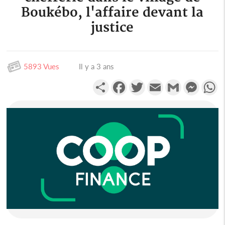
Boukébo, l'affaire devant la
justice
5893 Vues
Il y a 3 ans
Partager
Facebook
Twitter
Email
Gmail
Messen
W