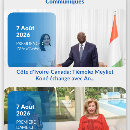
Communiqués
7 Août
2026
PRESIDENCE CI
Côte d'Ivoire
Côte d'Ivoire-Canada: Tiémoko Meyliet
Koné échange avec An...
7 Août
2026
PREMIERE
DAME CI