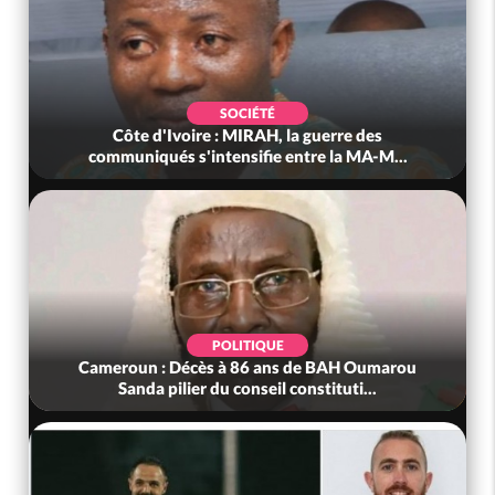
SOCIÉTÉ
Côte d'Ivoire : MIRAH, la guerre des
Côte
communiqués s'intensifie entre la MA-M...
POLITIQUE
Cameroun : Décès à 86 ans de BAH Oumarou
Bénin :
Sanda pilier du conseil constituti...