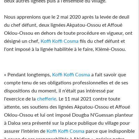
deux autres lignées puis à l'ensemble du village.
Nous apprenions que le 2 mai 2020 après la levée de deuil
du chef défunt, deux lignées Akpatou-Ossou et Affoué
Oklou-Ossou en dehors de toute procédure en vigueur, ont
désigné un chef,
Koffi Koffi Cosma
fils du chef défunt et
l'ont imposé à la lignée habilitée à le faire, Klèmè-Ossou.
« Pendant longtemps,
Koffi Koffi Cosma
a fait savoir que
compte tenu de ses obligations professionnelles et de ses
dispositions du moment, il n'était pas intéressé par
l'exercice de la
chefferie
. Le 11 mai 2021 contre toute
attente, ses soutiens des lignées Akpatou-Ossou et Affoué
Oklou-Ossou et lui ont imposé Dougba N'Guessan planteur
à Daloa sera présenté sur la place publique du village pour
assurer l'intérim de
Koffi Koffi Cosma
parce que indisponible
à cause de ses responsabilités à Abidjan », précise notre