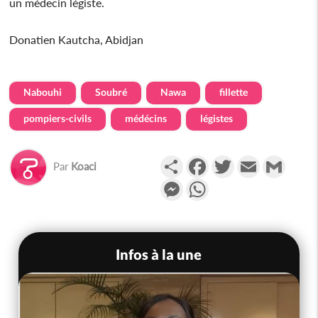
un médecin légiste.
Donatien Kautcha, Abidjan
Nabouhi
Soubré
Nawa
fillette
pompiers-civils
médécins
légistes
Partager
Facebook
Twitter
Email
Gmail
Par
Koaci
Messenger
WhatsApp
Infos à la une