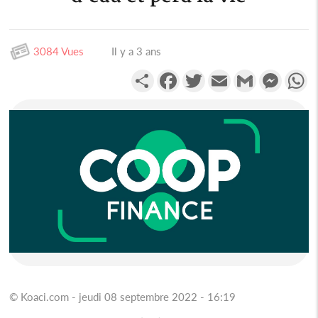
3084 Vues
Il y a 3 ans
Partager
Facebook
Twitter
Email
Gmail
Messen
W
© Koaci.com - jeudi 08 septembre 2022 - 16:19