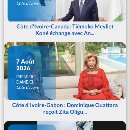
Côte d'Ivoire
Côte d'Ivoire-Canada: Tiémoko Meyliet
Koné échange avec An...
7 Août
2026
PREMIERE
DAME CI
Côte d'Ivoire
Côte d'Ivoire-Gabon : Dominique Ouattara
reçoit Zita Oligu...