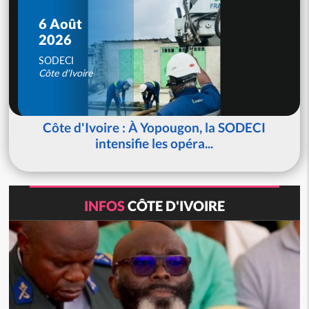
6 Août
2026
SODECI
Côte d'Ivoire
Côte d'Ivoire : À Yopougon, la SODECI
intensifie les opéra...
INFOS
CÔTE D'IVOIRE