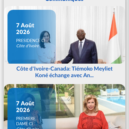
7 Août
2026
PRESIDENCE CI
Côte d'Ivoire
Côte d'Ivoire-Canada: Tiémoko Meyliet
Koné échange avec An...
7 Août
2026
PREMIERE
DAME CI
Côte d'Ivoire