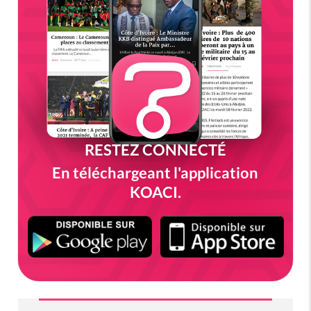
RESTEZ CONNECTÉ
En téléchargeant l'application
KOACI.