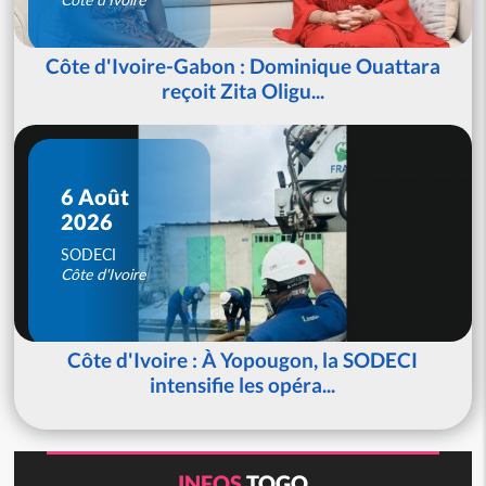
Côte d'Ivoire-Gabon : Dominique Ouattara
reçoit Zita Oligu...
6 Août
2026
SODECI
Côte d'Ivoire
Côte d'Ivoire : À Yopougon, la SODECI
intensifie les opéra...
INFOS
TOGO