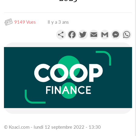
9149 Vues
Il y a 3 ans
Partager
Facebook
Twitter
Email
Gmail
Messen
W
© Koaci.com - lundi 12 septembre 2022 - 13:30