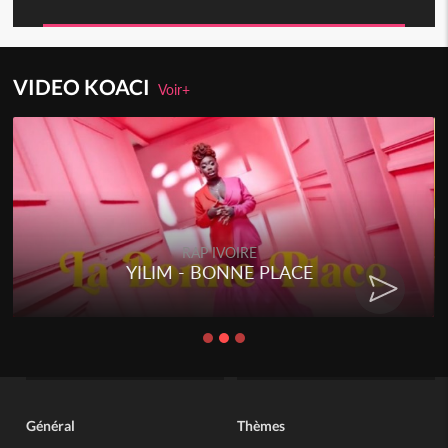
VIDEO KOACI
Voir+
RAP IVOIRE
YILIM - BONNE PLACE
Général
Thèmes