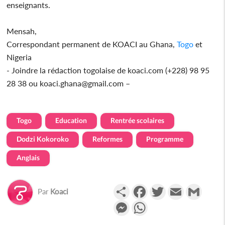
enseignants.
Mensah,
Correspondant permanent de KOACI au Ghana,
Togo
et
Nigeria
- Joindre la rédaction togolaise de koaci.com (+228) 98 95
28 38 ou koaci.ghana@gmail.com –
Togo
Education
Rentrée scolaires
Dodzi Kokoroko
Reformes
Programme
Anglais
Partager
Facebook
Twitter
Email
Gmail
Par
Koaci
Messenger
WhatsApp