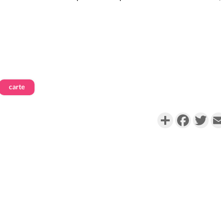
carte
Partager
Faceboo
Twi