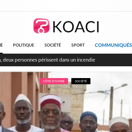
COMMUNIQUÉS
UE
POLITIQUE
SOCIÉTÉ
SPORT
leu, la célébration de la fête nationale transformée en vaste 
ngereux
CÔTE D'IVOIRE
SOCIÉTÉ