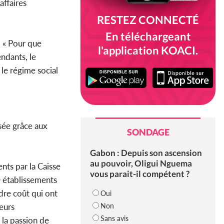
affaires
RESTEZ CONNECTÉ
En téléchargeant
. « Pour que
l'application KOACI.
endants, le
t le régime social
isée grâce aux
SONDAGE
Gabon : Depuis son ascension
au pouvoir, Oligui Nguema
nts par la Caisse
vous parait-il compétent ?
 établissements
dre coût qui ont
Oui
Non
eurs
Sans avis
 la passion de