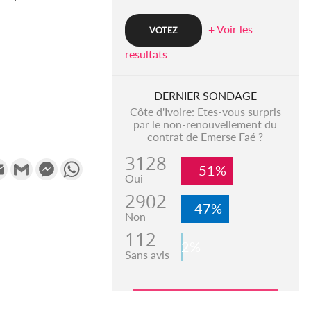
+ Voir les
resultats
DERNIER SONDAGE
Côte d'Ivoire: Etes-vous surpris
par le non-renouvellement du
contrat de Emerse Faé ?
3128
k
tter
Email
Gmail
Messenger
WhatsApp
51%
Oui
2902
47%
Non
112
2%
Sans avis