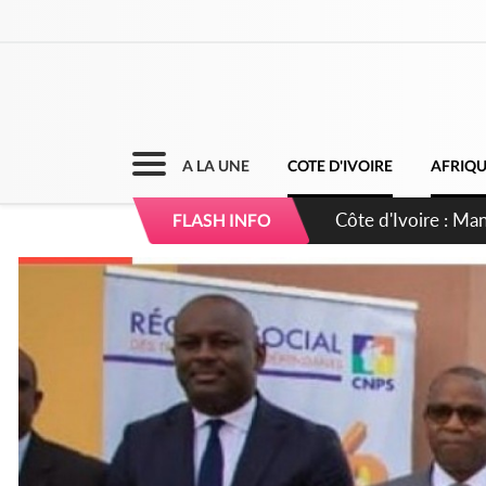
A LA UNE
COTE D'IVOIRE
AFRIQ
Côte d'Ivoire : Séi
FLASH INFO
dépigmentants da