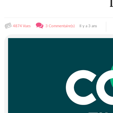
4874 Vues
3 Commentaire(s)
Il y a 3 ans