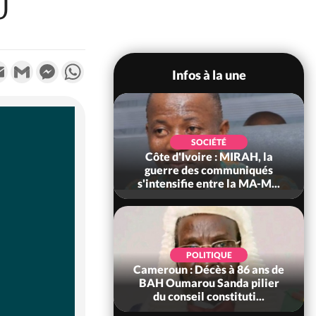
U
k
tter
Email
Gmail
Messenger
WhatsApp
Infos à la une
SOCIÉTÉ
SOCIÉTÉ
voire : Man, deux
Côte d'Ivoire : MIRAH, la
périssent dans un
guerre des communiqués
incendie
s'intensifie entre la MA-M...
SOCIÉTÉ
POLITIQUE
ire : Daloa, il tue
Cameroun : Décès à 86 ans de
ègue et cache 38
BAH Oumarou Sanda pilier
s dans une fo...
du conseil constituti...