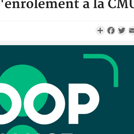
l'enrôlement à la CM
Partager
Faceboo
Twi
Côte d'I
personnes 
Côte d'Ivo
son coll
million