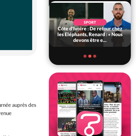
POLITIQUE
d'Ivoire : 66e
SPORT
versaire de
Côte d'Ivoire : De retour chez
ance, les Forces de
les Eléphants, Renard : « Nous
fense e...
devons être e...
urnée auprès des
venue