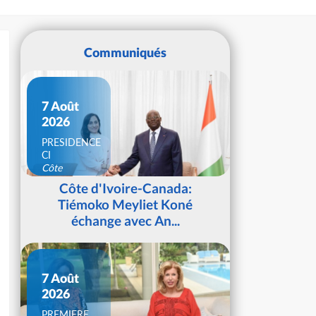
Communiqués
7 Août
2026
PRESIDENCE
CI
Côte
d'Ivoire
Côte d'Ivoire-Canada:
Tiémoko Meyliet Koné
échange avec An...
7 Août
2026
PREMIERE