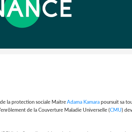
Côte 
anni
l'Indépend
Dé
 de la protection sociale Maitre
Adama Kamara
poursuit sa to
’enrôlement de la Couverture Maladie Universelle (
CMU
) de