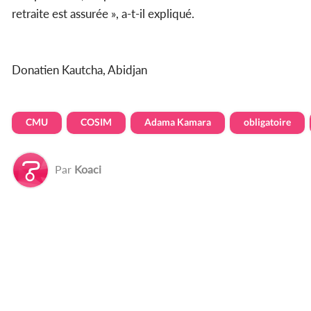
retraite est assurée », a-t-il expliqué.
Donatien Kautcha, Abidjan
CMU
COSIM
Adama Kamara
obligatoire
Par
Koaci