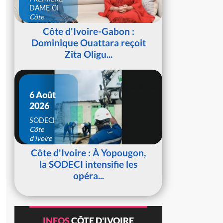
DAME CI
Côte
d'Ivoire
Côte d'Ivoire-Gabon :
Dominique Ouattara reçoit
Zita Oligu...
6 Août
2026
SODECI
Côte
d'Ivoire
Côte d'Ivoire : À Yopougon,
la SODECI intensifie les
opéra...
INFOS
CÔTE D'IVOIRE