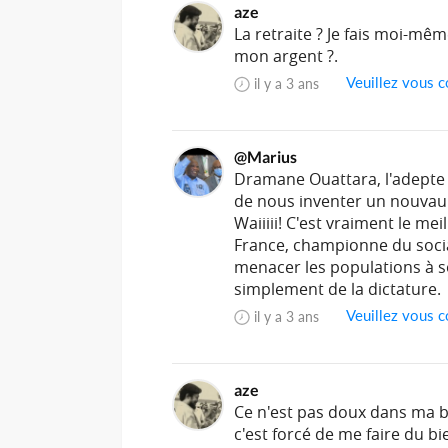
aze
La retraite ? Je fais moi-mê
mon argent ?.
Veuillez vous c
il y a 3 ans
@Marius
Dramane Ouattara, l'adepte 
de nous inventer un nouvau
Waiiiii! C'est vraiment le me
France, championne du social
menacer les populations à so
simplement de la dictature.
Veuillez vous c
il y a 3 ans
aze
Ce n'est pas doux dans ma b
c'est forcé de me faire du b