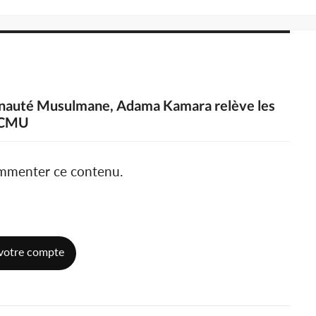
munauté Musulmane, Adama Kamara relève les
a CMU
ommenter ce contenu.
votre compte