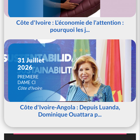
Côte d'Ivoire : L'économie de l'attention :
pourquoi les j...
31 Juillet
2026
PREMIERE
DAME CI
Côte d'Ivoire
Côte d'Ivoire-Angola : Depuis Luanda,
Dominique Ouattara p...