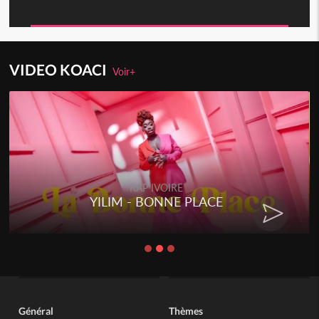
VIDEO KOACI
Voir+
RAP IVOIRE
YILIM - BONNE PLACE
Général
Thèmes