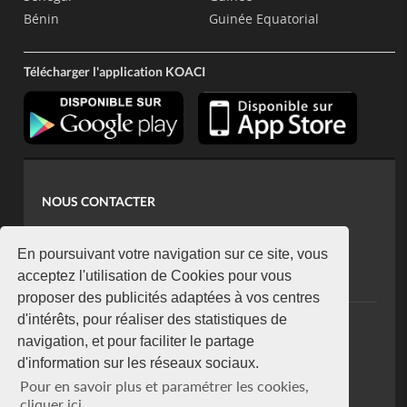
Bénin
Guinée Equatorial
Télécharger l'application KOACI
NOUS CONTACTER
contact@koaci.com
koaci@yahoo.fr
En poursuivant votre navigation sur ce site, vous
+225 07 08 85 52 93
acceptez l'utilisation de Cookies pour vous
proposer des publicités adaptées à vos centres
d'intérêts, pour réaliser des statistiques de
NEWSLETTER
navigation, et pour faciliter le partage
Restez connecté via notre newsletter
d'information sur les réseaux sociaux.
S'abonner
Pour en savoir plus et paramétrer les cookies,
Se désabonner
cliquer ici