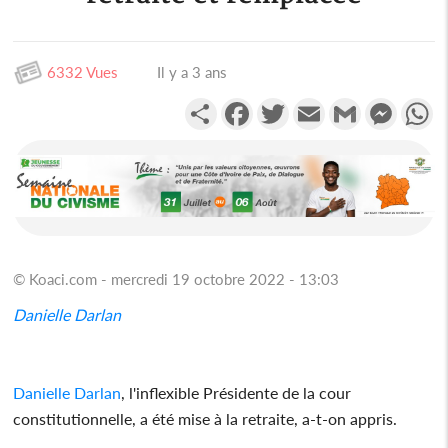
6332 Vues
Il y a 3 ans
Partager
Facebook
Twitter
Email
Gmail
Messen
W
© Koaci.com - mercredi 19 octobre 2022 - 13:03
Danielle Darlan
Danielle Darlan
, l'inflexible Présidente de la cour
constitutionnelle, a été mise à la retraite, a-t-on appris.