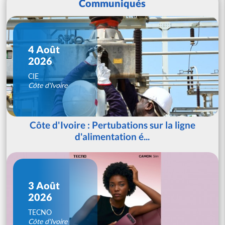
Communiqués
4 Août
2026
CIE
Côte d'Ivoire
Côte d'Ivoire : Pertubations sur la ligne
d'alimentation é...
3 Août
2026
TECNO
Côte d'Ivoire