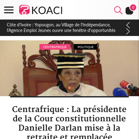
0
Côte d'Ivoire : CHU de Treichville, après la fronde, les agents
contractuels obtiennent un accord avec la direction sur les
arriérés du SMIG 2023
CENTRAFRIQUE
POLITIQUE
Centrafrique : La présidente
de la Cour constitutionnelle
Danielle Darlan mise à la
retraite et remplacée