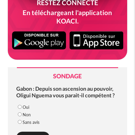
RESTEZ CONNECTÉ
En téléchargeant l'application
KOACI.
SONDAGE
Gabon : Depuis son ascension au pouvoir,
Oligui Nguema vous parait-il compétent ?
Oui
Non
Sans avis