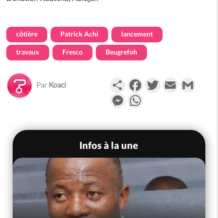
côtière
Patrick Achi
lancement
travaux
Fresco
Beugrefoh
Partager
Facebook
Twitter
Email
Gmail
Par
Koaci
Messenger
WhatsApp
Infos à la une