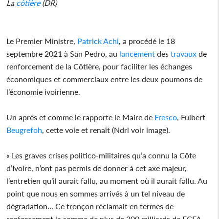
La
côtière
(DR)
Le Premier Ministre,
Patrick Achi
, a procédé le 18
septembre 2021 à San Pedro, au
lancement
des
travaux
de
renforcement de la Côtière, pour faciliter les échanges
économiques et commerciaux entre les deux poumons de
l’économie ivoirienne.
Un après et comme le rapporte le Maire de
Fresco
, Fulbert
Beugrefoh
, cette voie et renaît (Ndrl voir image).
« Les graves crises politico-militaires qu’a connu la Côte
d’Ivoire, n’ont pas permis de donner à cet axe majeur,
l’entretien qu’il aurait fallu, au moment où il aurait fallu. Au
point que nous en sommes arrivés à un tel niveau de
dégradation... Ce tronçon réclamait en termes de
renforcement la somme de plus de 300 milliards de FCFA.