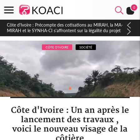
0
Côte d'Ivoire : Indépendance 2026, Thiam plaide pour un
environnement démocratique plus apaisé
CÔTE D'IVOIRE
SOCIÉTÉ
Côte d'Ivoire : Un an après le
lancement des travaux ,
voici le nouveau visage de la
côtière