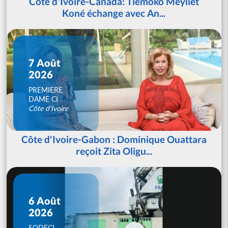
Côte d'Ivoire-Canada: Tiémoko Meyliet
Koné échange avec An...
7 Août
2026
PREMIERE
DAME CI
Côte d'Ivoire
Côte d'Ivoire-Gabon : Dominique Ouattara
reçoit Zita Oligu...
6 Août
2026
SODECI