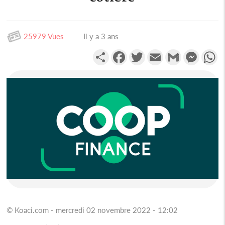
25979 Vues
Il y a 3 ans
Partager
Facebook
Twitter
Email
Gmail
Messen
W
© Koaci.com - mercredi 02 novembre 2022 - 12:02