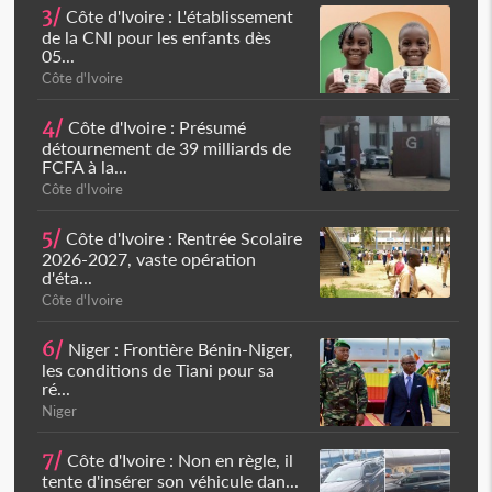
3/
Côte d'Ivoire : L'établissement
de la CNI pour les enfants dès
05...
Côte d'Ivoire
4/
Côte d'Ivoire : Présumé
détournement de 39 milliards de
FCFA à la...
Côte d'Ivoire
5/
Côte d'Ivoire : Rentrée Scolaire
2026-2027, vaste opération
d'éta...
Côte d'Ivoire
6/
Niger : Frontière Bénin-Niger,
les conditions de Tiani pour sa
ré...
Niger
7/
Côte d'Ivoire : Non en règle, il
tente d'insérer son véhicule dan...