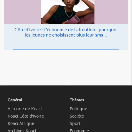
Côte d'Ivoire : L'économie de l'attention : pourquoi
les jeunes ne choisissent plus leur sma...
Général
Thèmes
A la une de Koaci
Politique
Koaci Côte d'Ivoire
Société
Koaci Afrique
Sport
Archives Koaci
Economie