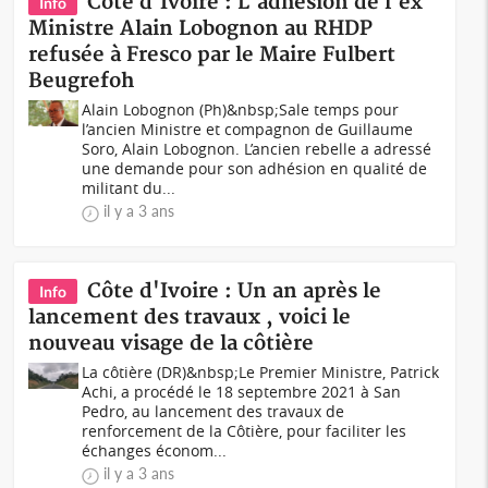
Côte d'Ivoire : L'adhésion de l'ex
Info
Ministre Alain Lobognon au RHDP
refusée à Fresco par le Maire Fulbert
Beugrefoh
Alain Lobognon (Ph)&nbsp;Sale temps pour
l’ancien Ministre et compagnon de Guillaume
Soro, Alain Lobognon. L’ancien rebelle a adressé
une demande pour son adhésion en qualité de
militant du...
il y a 3 ans
Côte d'Ivoire : Un an après le
Info
lancement des travaux , voici le
nouveau visage de la côtière
La côtière (DR)&nbsp;Le Premier Ministre, Patrick
Achi, a procédé le 18 septembre 2021 à San
Pedro, au lancement des travaux de
renforcement de la Côtière, pour faciliter les
échanges économ...
il y a 3 ans