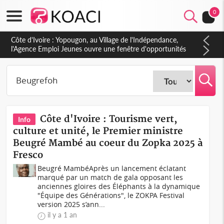
0
Côte d'Ivoire : Yopougon, au Village de l'Indépendance,
l'Agence Emploi Jeunes ouvre une fenêtre d'opportunités
pour la jeunesse ivoirienne
Côte d'Ivoire : Tourisme vert,
Info
culture et unité, le Premier ministre
Beugré Mambé au coeur du Zopka 2025 à
Fresco
Beugré MambéAprès un lancement éclatant
marqué par un match de gala opposant les
anciennes gloires des Éléphants à la dynamique
"Équipe des Générations", le ZOKPA Festival
version 2025 s’ann...
il y a 1 an