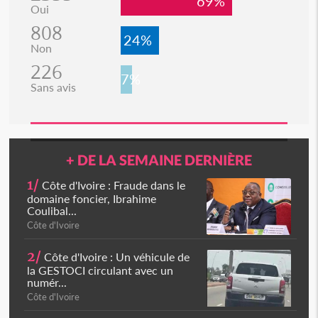
69%
Oui
808
24%
Non
226
7%
Sans avis
+ DE LA SEMAINE DERNIÈRE
1/
Côte d'Ivoire : Fraude dans le
domaine foncier, Ibrahime
Coulibal...
Côte d'Ivoire
2/
Côte d'Ivoire : Un véhicule de
la GESTOCI circulant avec un
numér...
Côte d'Ivoire