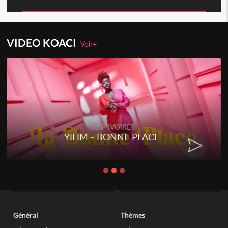
VIDEO KOACI
Voir+
RAP IVOIRE
YILIM - BONNE PLACE
Général
Thèmes