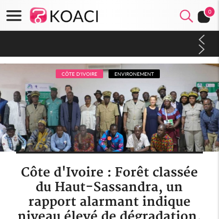
0
Cameroun : 5 combattants séparatistes neutralisés, le Mindef
dément les rumeurs d'exactions des civils
CÔTE D'IVOIRE
ENVIRONEMENT
Côte d'Ivoire : Forêt classée
du Haut-Sassandra, un
rapport alarmant indique
niveau élevé de dégradation,