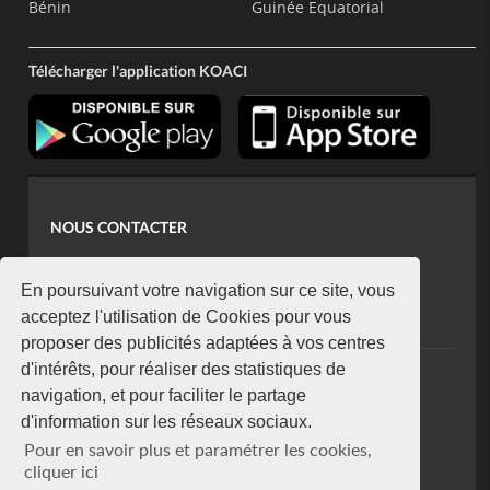
Bénin
Guinée Equatorial
Télécharger l'application KOACI
NOUS CONTACTER
contact@koaci.com
koaci@yahoo.fr
En poursuivant votre navigation sur ce site, vous
+225 07 08 85 52 93
acceptez l'utilisation de Cookies pour vous
proposer des publicités adaptées à vos centres
d'intérêts, pour réaliser des statistiques de
NEWSLETTER
navigation, et pour faciliter le partage
Restez connecté via notre newsletter
d'information sur les réseaux sociaux.
S'abonner
Pour en savoir plus et paramétrer les cookies,
Se désabonner
cliquer ici