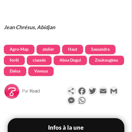
Jean Chrésus, Abidjan
Agro-Map
atelier
Haut
Sassandra
forêt
classée
Aboa Dogui
Zoukougbeu
Daloa
Vavoua
Partager
Facebook
Twitter
Email
Gmail
Par
Koaci
Messenger
WhatsApp
Infos à la une