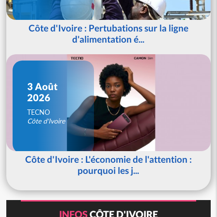
Côte d'Ivoire : Pertubations sur la ligne
d'alimentation é...
3 Août
2026
TECNO
Côte d'Ivoire
Côte d'Ivoire : L'économie de l'attention :
pourquoi les j...
INFOS
CÔTE D'IVOIRE