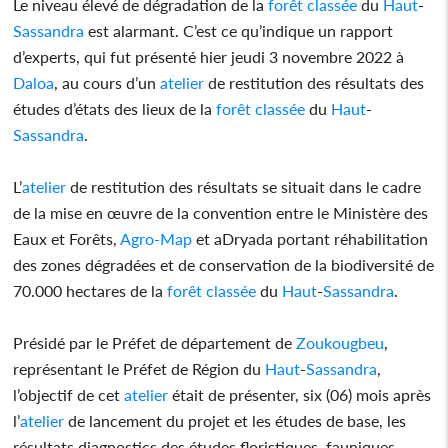
Le niveau élevé de dégradation de la
forêt
classée
du
Haut
-
Sassandra
est alarmant. C’est ce qu’indique un rapport
d’experts, qui fut présenté hier jeudi 3 novembre 2022 à
Daloa
, au cours d’un
atelier
de restitution des résultats des
études d’états des lieux de la
forêt
classée
du
Haut
-
Sassandra
.
L’
atelier
de restitution des résultats se situait dans le cadre
de la mise en œuvre de la convention entre le Ministère des
Eaux et Forêts,
Agro-Map
et aDryada portant réhabilitation
des zones dégradées et de conservation de la biodiversité de
70.000 hectares de la
forêt
classée
du
Haut
-
Sassandra
.
Présidé par le Préfet de département de
Zoukougbeu
,
représentant le Préfet de Région du
Haut
-
Sassandra
,
l’objectif de cet
atelier
était de présenter, six (06) mois après
l’
atelier
de lancement du projet et les études de base, les
résultats diagnostics des études floristiques, fauniques,