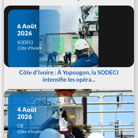
6 Août
2026
SODECI
Côte d'Ivoire
Côte d'Ivoire : À Yopougon, la SODECI
intensifie les opéra...
4 Août
2026
CIE
Côte d'Ivoire