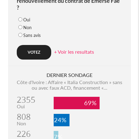
renouvellement du contrat de Emerse Faé
?
Oui
Non
Sans avis
+ Voir les resultats
DERNIER SONDAGE
Côte d'Ivoire : Affaire « Italia Construction » sans
ou avec faux ACD, financement «...
2355
69%
Oui
808
24%
Non
226
7%