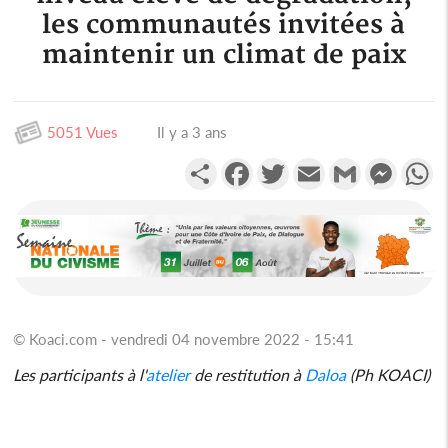
les communautés invitées à
maintenir un climat de paix
5051 Vues
Il y a 3 ans
Partager
Facebook
Twitter
Email
Gmail
Messen
W
© Koaci.com - vendredi 04 novembre 2022 - 15:41
Les participants à l'
atelier
de restitution à
Daloa
(Ph KOACI)