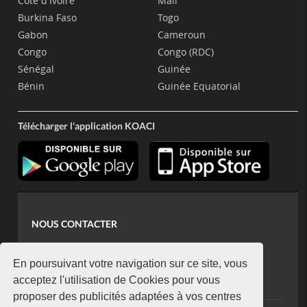
Côte d'Ivoire
Mali
Burkina Faso
Togo
Gabon
Cameroun
Congo
Congo (RDC)
Sénégal
Guinée
Bénin
Guinée Equatorial
Télécharger l'application KOACI
NOUS CONTACTER
contact@koaci.com
koaci@yahoo.fr
En poursuivant votre navigation sur ce site, vous
+225 07 08 85 52 93
acceptez l'utilisation de Cookies pour vous
proposer des publicités adaptées à vos centres