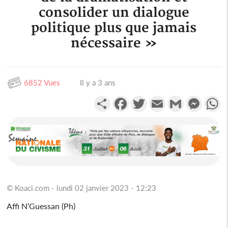
consolider un dialogue
politique plus que jamais
nécessaire »
6852 Vues
Il y a 3 ans
Partager
Facebook
Twitter
Email
Gmail
Messen
W
© Koaci.com - lundi 02 janvier 2023 - 12:23
Affi N’Guessan (Ph)