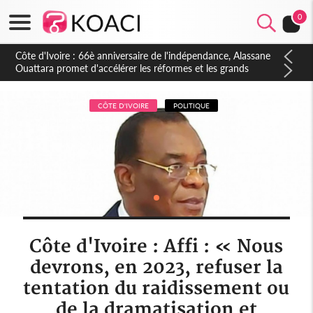
0
Côte d'Ivoire : À Abidjan, Amadou Oury Bah admire le modèle
ivoirien et veut s'en inspirer pour accélérer le développement
de la Guinée
CÔTE D'IVOIRE
POLITIQUE
Côte d'Ivoire : Affi : « Nous
devrons, en 2023, refuser la
tentation du raidissement ou
de la dramatisation et