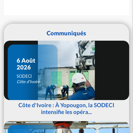
Communiqués
6 Août
2026
SODECI
Côte d'Ivoire
Côte d'Ivoire : À Yopougon, la SODECI
intensifie les opéra...