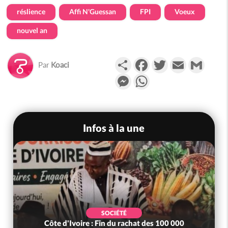
réslience
Affi N'Guessan
FPI
Voeux
nouvel an
Partager
Facebook
Twitter
Email
Gmail
Par
Koaci
Messenger
WhatsApp
Infos à la une
SOCIÉTÉ
Côte d'Ivoire : Fin du rachat des 100 000