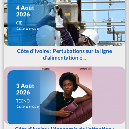
4 Août
2026
CIE
Côte d'Ivoire
Côte d'Ivoire : Pertubations sur la ligne
d'alimentation é...
3 Août
2026
TECNO
Côte d'Ivoire
Côte d'Ivoire : L'économie de l'attention :