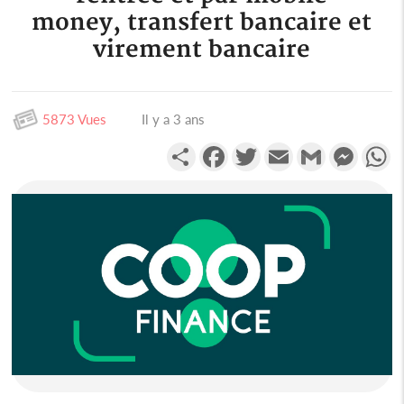
money, transfert bancaire et
virement bancaire
5873 Vues
Il y a 3 ans
Partager
Facebook
Twitter
Email
Gmail
Messen
W