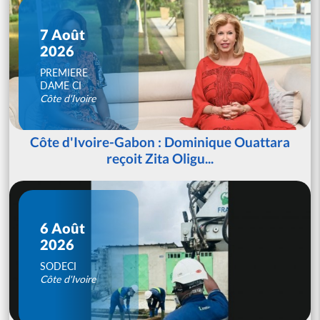
7 Août
2026
PREMIERE
DAME CI
Côte d'Ivoire
Côte d'Ivoire-Gabon : Dominique Ouattara
reçoit Zita Oligu...
6 Août
2026
SODECI
Côte d'Ivoire