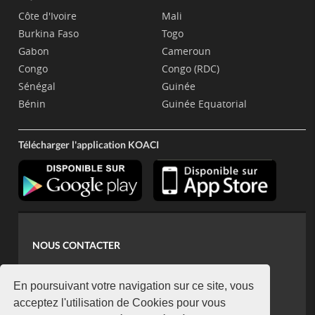
Côte d'Ivoire
Mali
Burkina Faso
Togo
Gabon
Cameroun
Congo
Congo (RDC)
Sénégal
Guinée
Bénin
Guinée Equatorial
Télécharger l'application KOACI
NOUS CONTACTER
contact@koaci.com
koaci@yahoo.fr
En poursuivant votre navigation sur ce site, vous
+225 07 08 85 52 93
acceptez l'utilisation de Cookies pour vous