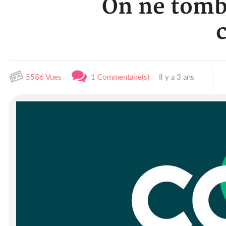
On ne tombe
5586 Vues
1 Commentaire(s)
Il y a 3 ans