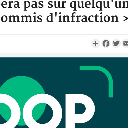
ra pas sur quelqu'un
commis d'infraction 
Partager
Faceboo
Twi
Côte d'Ivo
réussi du
Adama 
Côte 
anni