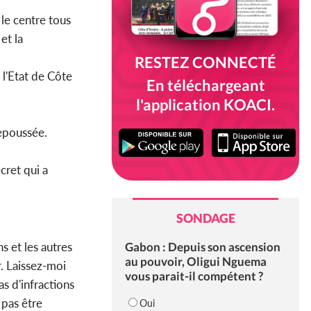
 le centre tous
et la
RESTEZ CONNECTÉ
à l'Etat de Côte
En téléchargeant
l'application KOACI.
repoussée.
écret qui a
SONDAGE
Gabon : Depuis son ascension
s et les autres
au pouvoir, Oligui Nguema
r. Laissez-moi
vous parait-il compétent ?
s d'infractions
 pas être
Oui