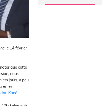
né le 14 février
 noter que cette
ession, nous
miers jours, à peu
urer les
dou Koné
s 12.000 éléments