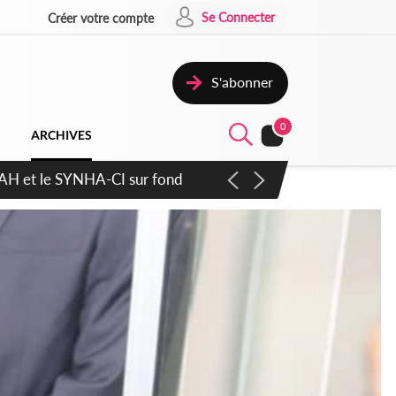
Se Connecter
Créer votre compte
S'abonner
0
ARCHIVES
atique plus apaisé