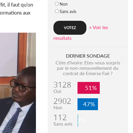
Non
it, il faut qu'on
Sans avis
nformations aux
+ Voir les
resultats
DERNIER SONDAGE
Côte d'Ivoire: Etes-vous surpris
par le non-renouvellement du
contrat de Emerse Faé ?
3128
51%
Oui
2902
47%
Non
112
2%
Sans avis