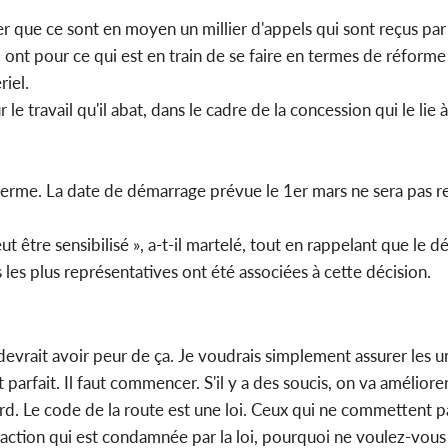
er que ce sont en moyen un millier d'appels qui sont reçus par
 « ont pour ce qui est en train de se faire en termes de réforme 
iel.
 le travail qu'il abat, dans le cadre de la concession qui le lie 
ferme. La date de démarrage prévue le 1er mars ne sera pas 
ut être sensibilisé », a-t-il martelé, tout en rappelant que le d
 les plus représentatives ont été associées à cette décision.
 devrait avoir peur de ça. Je voudrais simplement assurer les un
st parfait. Il faut commencer. S'il y a des soucis, on va améliore
ard. Le code de la route est une loi. Ceux qui ne commettent pa
raction qui est condamnée par la loi, pourquoi ne voulez-vous