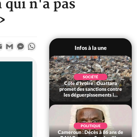
 qui n'a pas
»
k
tter
Email
Gmail
Messenger
WhatsApp
Infos à la une
POLITIQUE
SOCIÉTÉ
ire : Après le pari
Côte d'Ivoire : Ouattara
 66e anniversaire,
promet des sanctions contre
Bictogo : «...
les déguerpissements i...
POLITIQUE
d'Ivoire : 66e
POLITIQUE
versaire de
Cameroun : Décès à 86 ans de