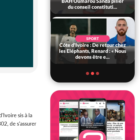
ance, les Forces de
BAH Oumarou Sanda pilier
fense e...
du conseil constituti...
SOCIÉTÉ
SPORT
voire : MIRAH, la
Côte d'Ivoire : De retour chez
des communiqués
les Eléphants, Renard : « Nous
ie entre la MA-M...
devons être e...
Ivoire sis à la
02, de s'assurer