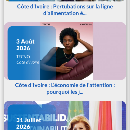
Côte d'Ivoire : Pertubations sur la ligne
d'alimentation é...
3 Août
2026
TECNO
Côte d'Ivoire
Côte d'Ivoire : L'économie de l'attention :
pourquoi les j...
31 Juillet
2026