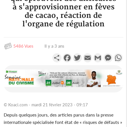
à s'approvisionner en fèves
de cacao, réaction de
l'organe de régulation
5486 Vues
Il y a 3 ans
Partager
Facebook
Twitter
Email
Gmail
Messen
W
© Koaci.com - mardi 21 février 2023 - 09:17
Depuis quelques jours, des articles parus dans la presse
internationale spécialisée font état de « risques de défauts »