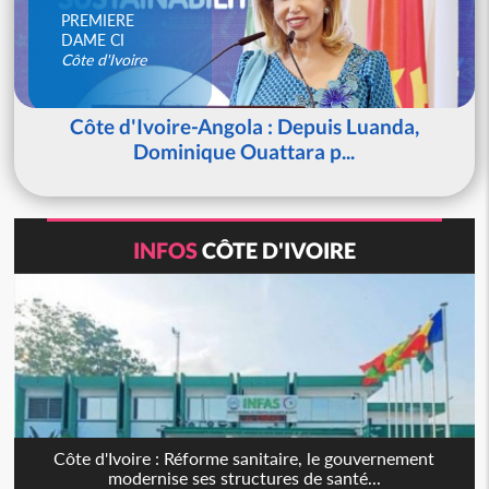
PREMIERE
DAME CI
Côte d'Ivoire
Côte d'Ivoire-Angola : Depuis Luanda,
Dominique Ouattara p...
INFOS
CÔTE D'IVOIRE
Côte d'Ivoire : Réforme sanitaire, le gouvernement
modernise ses structures de santé...