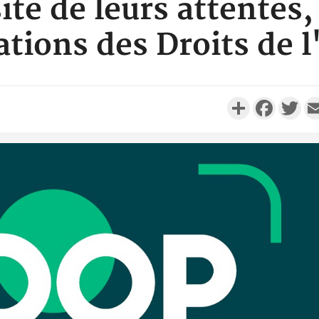
té de leurs attentes,
ations des Droits de
Partager
Faceboo
Twi