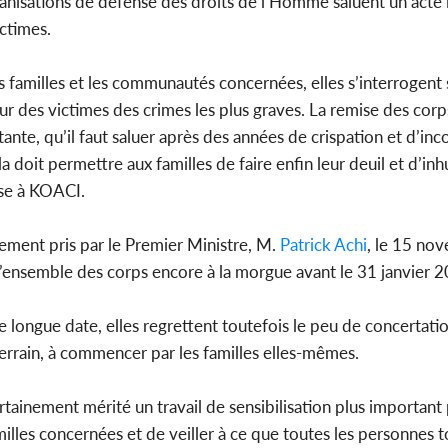
rganisations de défense des droits de l’Homme saluent un acte 
ictimes.
les familles et les communautés concernées, elles s’interrogent
eur des victimes des crimes les plus graves. La remise des cor
ante, qu’il faut saluer après des années de crispation et d’i
a doit permettre aux familles de faire enfin leur deuil et d’
ise à KOACI.
gement pris par le Premier Ministre, M.
Patrick Achi
, le 15 no
 l’ensemble des corps encore à la morgue avant le 31 janvier 
de longue date, elles regrettent toutefois le peu de concertati
terrain, à commencer par les familles elles-mêmes.
ertainement mérité un travail de sensibilisation plus importan
amilles concernées et de veiller à ce que toutes les personnes 