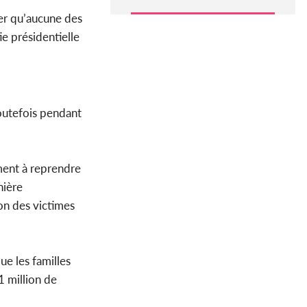
ier qu’aucune des
ie présidentielle
outefois pendant
ement à reprendre
nière
on des victimes
.
que les familles
1 million de