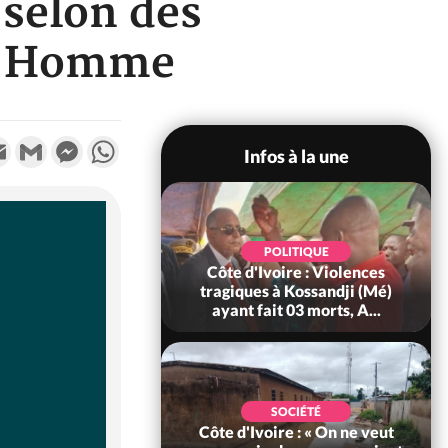
 selon des
 l'Homme
k
tter
Email
Gmail
Messenger
WhatsApp
Infos à la une
SOCIÉTÉ
Côte d'Ivoire : Ouattara
promet des sanctions contre
les déguerpissements i...
POLITIQUE
Côte d'Ivoire : Fête nationale,