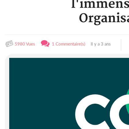
l'immensi
Organis
5980 Vues
1 Commentaire(s)
Il y a 3 ans