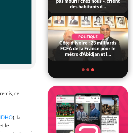
Alassane Ouattara accorde
la grâce à 4 661...
POLITIQUE
Côte d'Ivoire : 66è
anniversaire de
l'indépendance, Alassane
Ouattara prome...
remis, ce
IDHO
), la
 et le