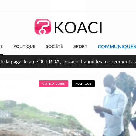
COMMUNIQUÉS
UE
POLITIQUE
SOCIÉTÉ
SPORT
attara promet des sanctions contre les déguerpissements illég
CÔTE D'IVOIRE
POLITIQUE