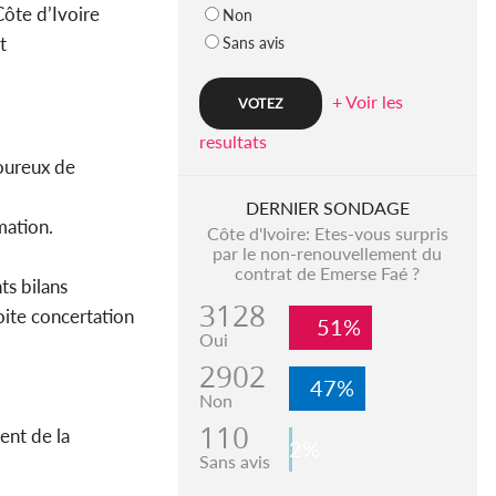
ôte d’Ivoire
Non
t
Sans avis
+ Voir les
resultats
goureux de
DERNIER SONDAGE
umation.
Côte d'Ivoire: Etes-vous surpris
par le non-renouvellement du
contrat de Emerse Faé ?
ts bilans
3128
oite concertation
51%
Oui
2902
47%
Non
110
ent de la
2%
Sans avis