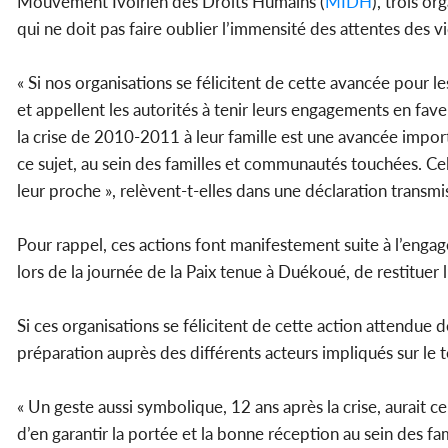
Mouvement Ivoirien des Droits Humains (
MIDH
), trois o
qui ne doit pas faire oublier l’immensité des attentes des v
« Si nos organisations se félicitent de cette avancée pour 
et appellent les autorités à tenir leurs engagements en fav
la crise de 2010-2011 à leur famille est une avancée import
ce sujet, au sein des familles et communautés touchées. Cel
leur proche », relèvent-t-elles dans une déclaration transm
Pour rappel, ces actions font manifestement suite à l’enga
lors de la journée de la Paix tenue à Duékoué, de restituer
Si ces organisations se félicitent de cette action attendue 
préparation auprès des différents acteurs impliqués sur le 
« Un geste aussi symbolique, 12 ans après la crise, aurait c
d’en garantir la portée et la bonne réception au sein des f