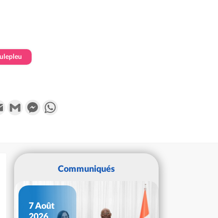
ulepleu
k
tter
Email
Gmail
Messenger
WhatsApp
Communiqués
7 Août
2026