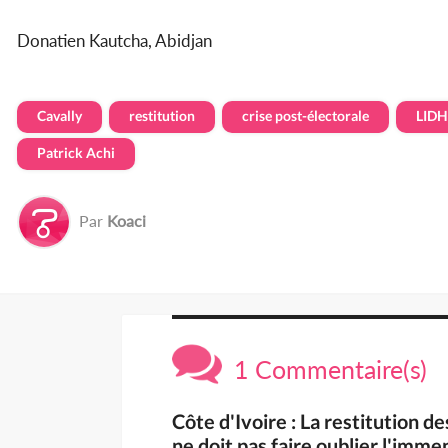
Donatien Kautcha, Abidjan
Cavally
restitution
crise post-électorale
LID
Patrick Achi
Par
Koaci
1 Commentaire(s)
Côte d'Ivoire : La restitution d
ne doit pas faire oublier l'imme