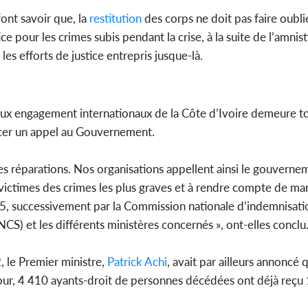
ont savoir que, la
restitution
des corps ne doit pas faire oubl
ice pour les crimes subis pendant la crise, à la suite de l’amnist
es efforts de justice entrepris jusque-là.
e aux engagement internationaux de la Côte d’Ivoire demeure t
ancer un appel au Gouvernement.
 des réparations. Nos organisations appellent ainsi le gouvern
s victimes des crimes les plus graves et à rendre compte de ma
5, successivement par la Commission nationale d’indemnisati
) et les différents ministères concernés », ont-elles conclu
le Premier ministre,
Patrick Achi
, avait par ailleurs annoncé 
our, 4 410 ayants-droit de personnes décédées ont déjà reçu 