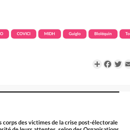
HO
COVICI
MIDH
Guiglo
Bloléquin
To
Partager
Faceboo
Twi
es corps des victimes de la crise post-électorale
nsité de leurs attentes, selon des Organisations