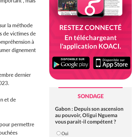
important , mais
 sur la méthode
RESTEZ CONNECTÉ
ps de victimes de
En téléchargeant
ncompréhension à
l'application KOACI.
inhumer dignement
vembre dernier
2023.
SONDAGE
on et de
Gabon : Depuis son ascension
au pouvoir, Oligui Nguema
vous parait-il compétent ?
t pour permettre
touchées
Oui