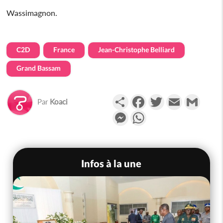
Wassimagnon.
C2D
France
Jean-Christophe Belliard
Grand Bassam
Partager
Facebook
Twitter
Email
Gmail
Par
Koaci
Messenger
WhatsApp
Infos à la une