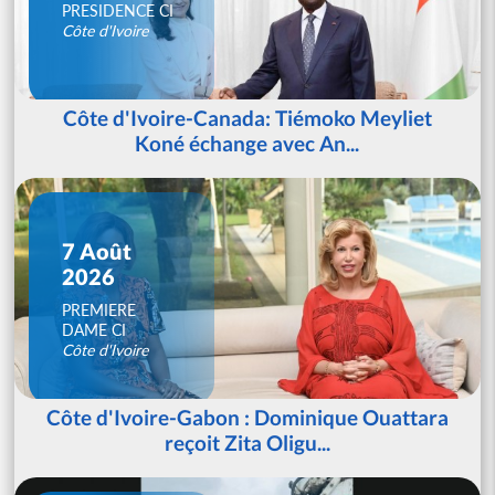
PRESIDENCE CI
Côte d'Ivoire
Côte d'Ivoire-Canada: Tiémoko Meyliet
Koné échange avec An...
7 Août
2026
PREMIERE
DAME CI
Côte d'Ivoire
Côte d'Ivoire-Gabon : Dominique Ouattara
reçoit Zita Oligu...