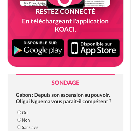
RESTEZ CONNECTÉ
En téléchargeant l'application
KOACI.
SONDAGE
Gabon : Depuis son ascension au pouvoir,
Oligui Nguema vous parait-il compétent ?
Oui
Non
Sans avis