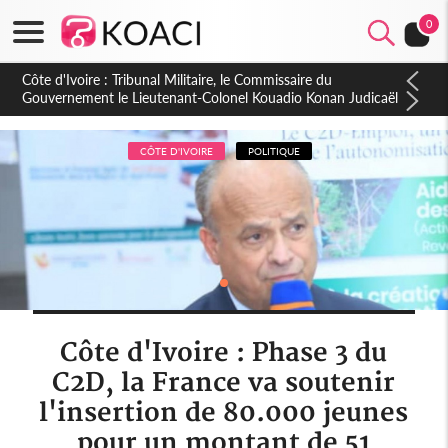
0
Burkina Faso : hausse de 75 FCFA du prix du litre du diesel à
la pompe
CÔTE D'IVOIRE
POLITIQUE
Côte d'Ivoire : Phase 3 du
C2D, la France va soutenir
l'insertion de 80.000 jeunes
pour un montant de 51