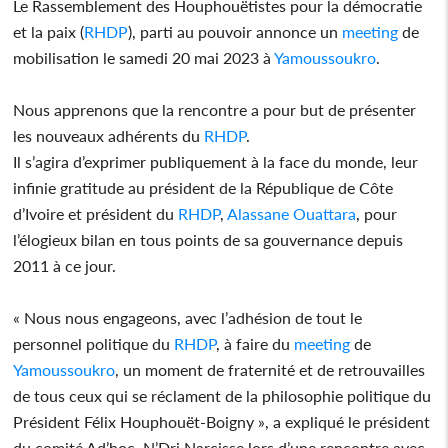
Le Rassemblement des Houphouëtistes pour la démocratie
et la paix (
RHDP
), parti au pouvoir annonce un
meeting
de
mobilisation le samedi 20 mai 2023 à
Yamoussoukro
.
Nous apprenons que la rencontre a pour but de présenter
les nouveaux adhérents du
RHDP
.
Il s’agira d’exprimer publiquement à la face du monde, leur
infinie gratitude au président de la République de Côte
d’Ivoire et président du
RHDP
,
Alassane Ouattara
, pour
l’élogieux bilan en tous points de sa gouvernance depuis
2011 à ce jour.
« Nous nous engageons, avec l’adhésion de tout le
personnel politique du
RHDP
, à faire du
meeting
de
Yamoussoukro
, un moment de fraternité et de retrouvailles
de tous ceux qui se réclament de la philosophie politique du
Président Félix Houphouët-Boigny », a expliqué le président
du comité Ad’hoc, N’Dri Narcisse lors d’une rencontre avec