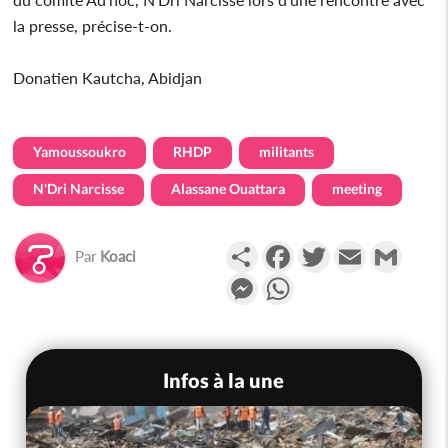
la presse, précise-t-on.
Donatien Kautcha, Abidjan
Yamoussoukro
RHDP
militants
N'Dri Narcisse
Alassane Ouattara
meeting
Partager
Facebook
Twitter
Email
Gmail
Par
Koaci
Messenger
WhatsApp
Infos à la une