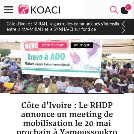
0
Côte d'Ivoire : Indépendance 2026, Thiam plaide pour un
environnement démocratique plus apaisé
CÔTE D'IVOIRE
POLITIQUE
Côte d'Ivoire : Le RHDP
annonce un meeting de
mobilisation le 20 mai
prochain à Yamoussoukro