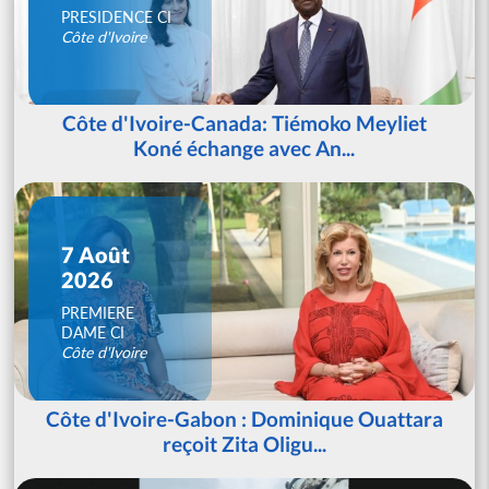
PRESIDENCE CI
Côte d'Ivoire
Côte d'Ivoire-Canada: Tiémoko Meyliet
Koné échange avec An...
7 Août
2026
PREMIERE
DAME CI
Côte d'Ivoire
Côte d'Ivoire-Gabon : Dominique Ouattara
reçoit Zita Oligu...