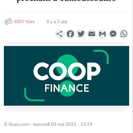
4007 Vues
Il y a 3 ans
Partager
Facebook
Twitter
Email
Gmail
Messen
W
© Koaci.com - mercredi 03 mai 2023 - 13:19