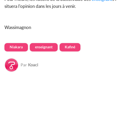
situera l'opinion dans les jours à venir.
Wassimagnon
Niakara
enseignant
Kafiné
Par
Koaci