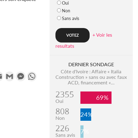
Oui
Non
Sans avis
+ Voir les
resultats
DERNIER SONDAGE
Côte d'Ivoire : Affaire « Italia
k
tter
Email
Gmail
Messenger
WhatsApp
Construction » sans ou avec faux
ACD, financement «...
2355
69%
Oui
808
24%
Non
226
7%
Sans avis