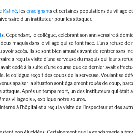
de
Kafiné
, les
enseignant
s et certaines populations du village ét
iversaire d'un instituteur pour les attaquer.
t
s. Cependant, le collègue, célébrant son anniversaire à domic
 deux maquis dans le village qui se font face. L'un a refusé de 
pu avoir accès. Ils se sont bien amusés avant de rentrer sans in
saire a reçu la visite d'une serveuse du maquis qui leur a refusé 
 avait cédé à la suite d'une course que ce dernier avait effectu
, le collègue reçoit des coups de la serveuse. Voulant se défen
s venus apaiser la situation sont également roués de coup, par
e attaque. Après un temps mort, un des instituteurs qui était a
mêmes villageois », explique notre source.
nterné à l'hôpital et a reçu la visite de l'inspecteur et des aut
restent non élucidées. Certainement que la gendarmerie à tra