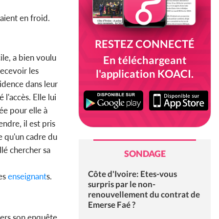
aient en froid.
RESTEZ CONNECTÉ
ile, a bien voulu
En téléchargeant
recevoir les
l'application KOACI.
cidence dans leur
l'accès. Elle lui
ée pour elle à
dre, il est pris
ce qu'un cadre du
llé chercher sa
SONDAGE
Côte d'Ivoire: Etes-vous
res
enseignant
s.
surpris par le non-
renouvellement du contrat de
Emerse Faé ?
vers son enquête