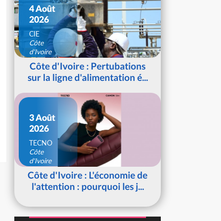
4 Août
2026
CIE
Côte
d'Ivoire
Côte d'Ivoire : Pertubations
sur la ligne d'alimentation é...
3 Août
2026
TECNO
Côte
d'Ivoire
Côte d'Ivoire : L'économie de
l'attention : pourquoi les j...