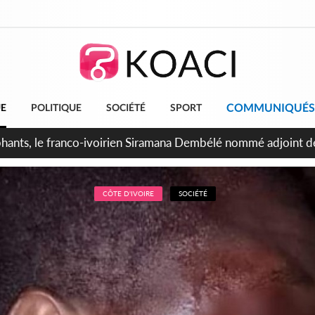
COMMUNIQUÉS
UE
POLITIQUE
SOCIÉTÉ
SPORT
ttants séparatistes neutralisés, le Mindef dément les rumeurs
CÔTE D'IVOIRE
SOCIÉTÉ