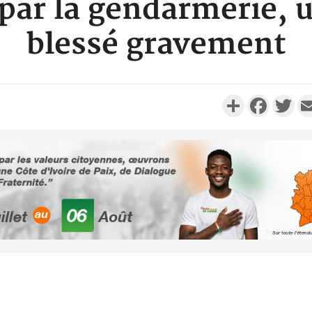
 par la gendarmerie, u
blessé gravement
Partager
Faceboo
Twi
Côte d'I
tragiques
ayant fa
Cameroun