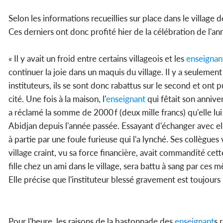
Selon les informations recueillies sur place dans le village 
Ces derniers ont donc profité hier de la célébration de l'ann
« Il y avait un froid entre certains villageois et les
enseignan
continuer la joie dans un maquis du village. Il y a seulement
instituteurs, ils se sont donc rabattus sur le second et ont 
cité. Une fois à la maison, l'
enseignant
qui fêtait son anniver
a réclamé la somme de 2000 f (deux mille francs) qu'elle lui
Abidjan depuis l'année passée. Essayant d'échanger avec elle
à partie par une foule furieuse qui l'a lynché. Ses collègue
village craint, vu sa force financière, avait commandité cett
fille chez un ami dans le village, sera battu à sang par ces 
Elle précise que l'instituteur blessé gravement est toujours i
Pour l'heure, les raisons de la bastonnade des
enseignant
s 