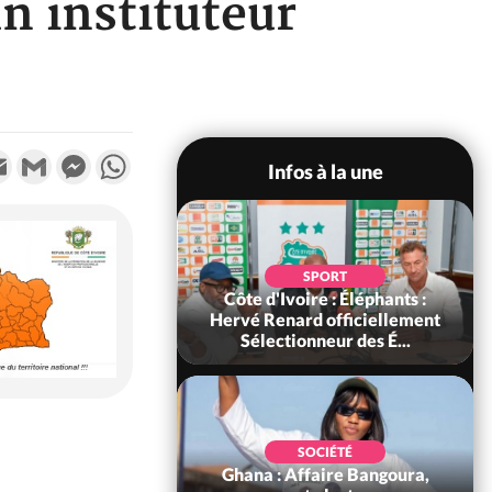
n instituteur
k
tter
Email
Gmail
Messenger
WhatsApp
Infos à la une
POLITIQUE
SPORT
voire : Violences
Côte d'Ivoire : Éléphants :
 à Kossandji (Mé)
Hervé Renard officiellement
it 03 morts, A...
Sélectionneur des É...
POLITIQUE
SOCIÉTÉ
 : 5 combattants
Ghana : Affaire Bangoura,