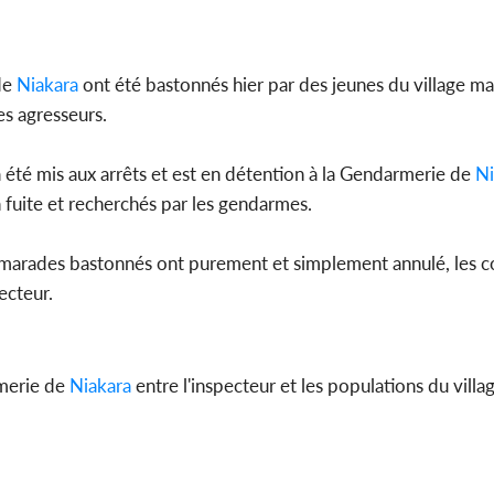
séparatist
Mindef d
de
Niakara
ont été bastonnés hier par des jeunes du village ma
es agresseurs.
Côte d'Ivo
a été mis aux arrêts et est en détention à la Gendarmerie de
Ni
2026, le di
du P
n fuite et recherchés par les gendarmes.
 camarades bastonnés ont purement et simplement annulé, les 
pecteur.
rmerie de
Niakara
entre l'inspecteur et les populations du villa