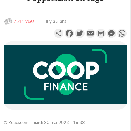
7511 Vues
Il y a 3 ans
Partager
Facebook
Twitter
Email
Gmail
Messen
W
© Koaci.com - mardi 30 mai 2023 - 16:33