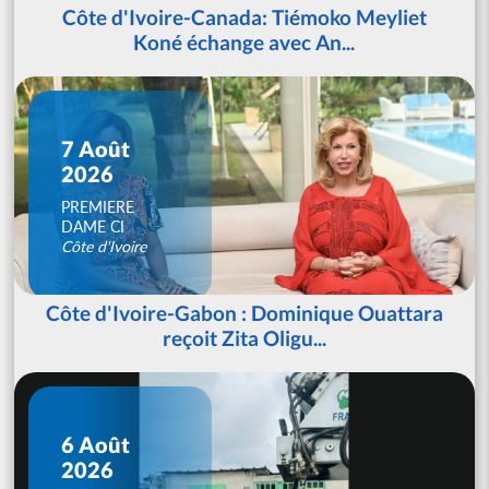
Côte d'Ivoire-Canada: Tiémoko Meyliet
Koné échange avec An...
7 Août
2026
PREMIERE
DAME CI
Côte d'Ivoire
Côte d'Ivoire-Gabon : Dominique Ouattara
reçoit Zita Oligu...
6 Août
2026