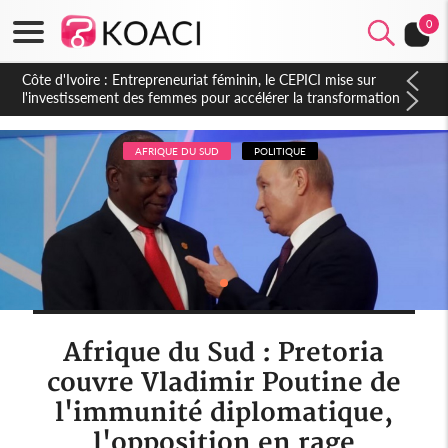
0
Côte d'Ivoire : Indépendance, le sous-préfet de Lobakuya
(Sassandra) relève des avancées importantes dans sa
circonscription
AFRIQUE DU SUD
POLITIQUE
Afrique du Sud : Pretoria
couvre Vladimir Poutine de
l'immunité diplomatique,
l'opposition en rage