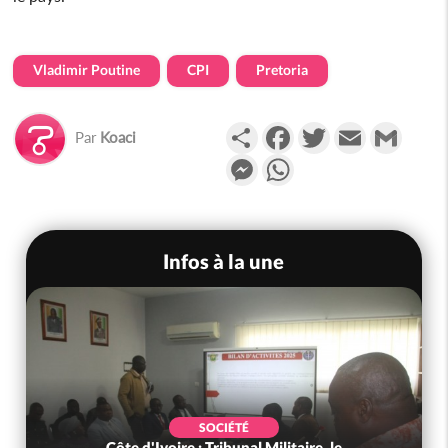
Vladimir Poutine
CPI
Pretoria
Partager
Facebook
Twitter
Email
Gmail
Par
Koaci
Messenger
WhatsApp
Infos à la une
SOCIÉTÉ
Côte d'Ivoire : Tribunal Militaire, le