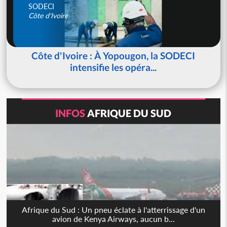
SODECI
Côte d'Ivoire
Côte d'Ivoire : À Yopougon, la SODECI
intensifie les opéra...
INFOS
AFRIQUE DU SUD
Afrique du Sud : Un pneu éclate à l'atterrissage d'un
avion de Kenya Airways, aucun b...