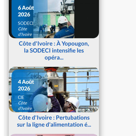
6 Août
2026
SODECI
Côte
d'Ivoire
Côte d'Ivoire : À Yopougon,
la SODECI intensifie les
opéra...
4 Août
2026
CIE
Côte
d'Ivoire
Côte d'Ivoire : Pertubations
sur la ligne d'alimentation é...