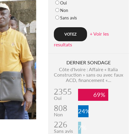
Oui
Non
Sans avis
+ Voir les
resultats
DERNIER SONDAGE
Côte d'Ivoire : Affaire « Italia
Construction » sans ou avec faux
ACD, financement «...
2355
69%
Oui
808
24%
Non
226
7%
Sans avis