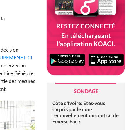
 la
RESTEZ CONNECTÉ
En téléchargeant
l'application KOACI.
 décision
UPEMENET-CI
.
t réservée au
ectrice Générale
artie des mesures
ent.
SONDAGE
Côte d'Ivoire: Etes-vous
surpris par le non-
renouvellement du contrat de
Emerse Faé ?