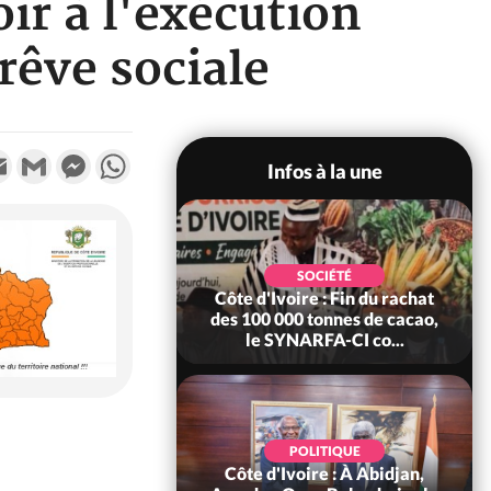
r à l'exécution
rêve sociale
k
tter
Email
Gmail
Messenger
WhatsApp
Infos à la une
POLITIQUE
SOCIÉTÉ
re : Fête nationale,
Côte d'Ivoire : Fin du rachat
Ouattara accorde
des 100 000 tonnes de cacao,
âce à 4 661...
le SYNARFA-CI co...
POLITIQUE
d'Ivoire : 66è
POLITIQUE
versaire de
Côte d'Ivoire : À Abidjan,