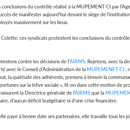
l'indépe
s conclusions du contrôle réalisé à la MUPEMENT-CI par l'Age
Ouatt
 succès de manifester aujourd'hui devant le siège de l'institutio
éployés massivement sur les lieux.
 Colette, ces syndicats protestent les conclusions du contrôl
Côte d'Ivoi
Mamad
conseiller
testons contre les décisions de I'
AIRMS
. Rejetons, avec la de
rté avec le Conseil d'Administration de la
MUPEMENET-CI
; 
out, la quiétude des adhérents, prenons à témoin la communa
rtunes sur la trêve sociale », lit-on dans cette motion de pro
assurent la Directrice générale de l'
AIRMS
que la
MUPEMEN
re, d'aucun déficit budgétaire ni d'une crise financière.
le paye à bonne date ses partenaires, elle travaille tous les jo