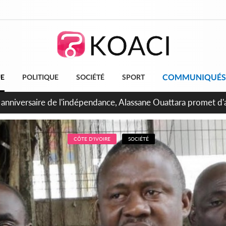
COMMUNIQUÉS
UE
POLITIQUE
SOCIÉTÉ
SPORT
bidjan, Amadou Oury Bah admire le modèle ivoirien et veut s'e
 la Guinée
CÔTE D'IVOIRE
SOCIÉTÉ