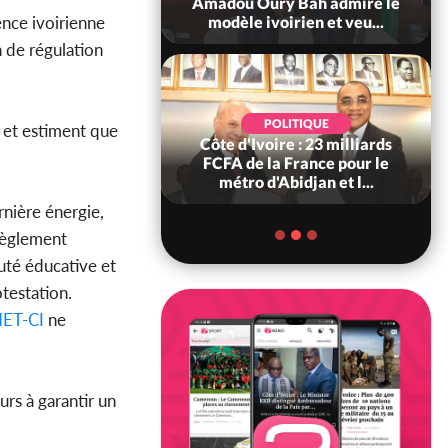
ndance, Alassane
Amadou Oury Bah admire le
nce ivoirienne
ara prome...
modèle ivoirien et veu...
n de régulation
POLITIQUE
POLITIQUE
e et estiment que
re : Décrispation ?
Côte d'Ivoire : 23 milliards
ou Traoré ex
FCFA de la France pour le
 de Soro a recou...
métro d'Abidjan et l...
rnière énergie,
règlement
uté éducative et
testation.
ET-CI
ne
urs à garantir un