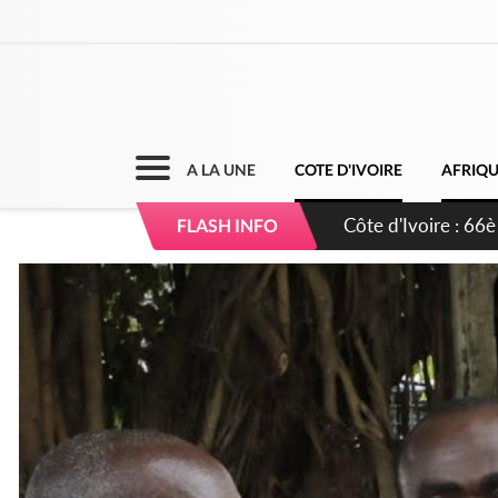
A LA UNE
COTE D'IVOIRE
AFRIQ
Côte d'Ivoire : À A
FLASH INFO
développement de