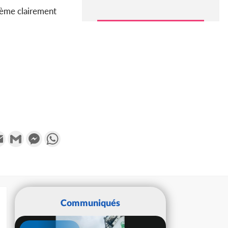
sème clairement
k
tter
Email
Gmail
Messenger
WhatsApp
Communiqués