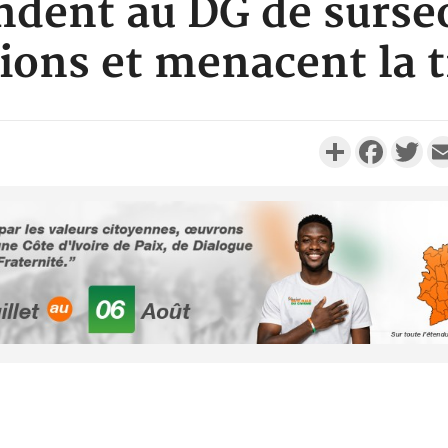
dent au DG de surseoi
ions et menacent la t
Partager
Faceboo
Twi
Côte d'Ivoi
Alassane 
la gr
Côte 
anni