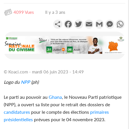
4099 Vues
Il y a 3 ans
Partager
Facebook
Twitter
Email
Gmail
Messen
W
© Koaci.com - mardi 06 juin 2023 - 14:49
Logo du
NPP
(ph)
Le parti au pouvoir au
Ghana
, le Nouveau Parti patriotique
(NPP), a ouvert sa liste pour le retrait des dossiers de
candidatures
pour le compte des élections
primaires
présidentielles
prévues pour le 04 novembre 2023.