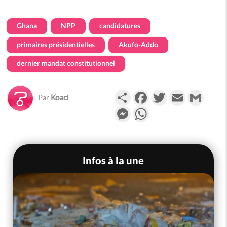
Ghana
NPP
candidatures
primaires présidentielles
Akufo-Addo
dernier mandat constitutionnel
Partager
Facebook
Twitter
Email
Gmail
Par
Koaci
Messenger
WhatsApp
Infos à la une