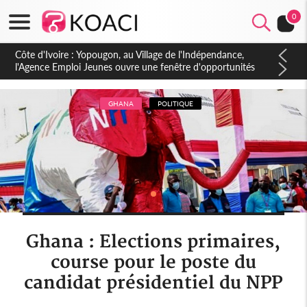
0
Côte d'Ivoire : CHU de Treichville, après la fronde, les agents
contractuels obtiennent un accord avec la direction sur les
arriérés du SMIG 2023
GHANA
POLITIQUE
Ghana : Elections primaires,
course pour le poste du
candidat présidentiel du NPP