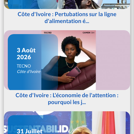
Côte d'Ivoire : Pertubations sur la ligne
d'alimentation é...
3 Août
2026
TECNO
Côte d'Ivoire
Côte d'Ivoire : L'économie de l'attention :
pourquoi les j...
31 Juillet