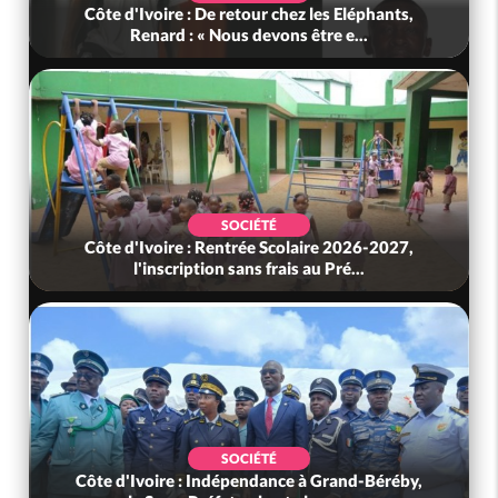
d'Ivoire : De retour chez les Eléphants,
Bénin : L'ancie
Renard : « Nous devons être e...
SOCIÉTÉ
d'Ivoire : Rentrée Scolaire 2026-2027,
Ghana : Kenn
l'inscription sans frais au Pré...
Défense,
SOCIÉTÉ
'Ivoire : Indépendance à Grand-Béréby,
Côte d'Ivoir