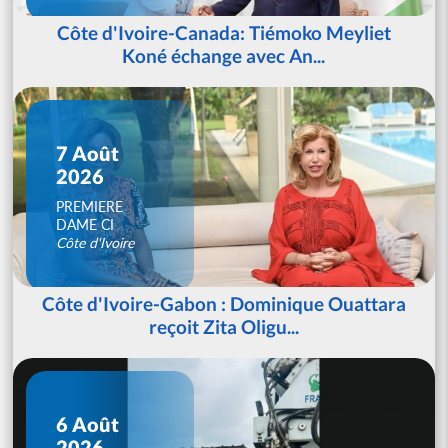
Côte d'Ivoire-Canada: Tiémoko Meyliet
Koné échange avec An...
7 Août
2026
PREMIERE
DAME CI
Côte d'Ivoire
Côte d'Ivoire-Gabon : Dominique Ouattara
reçoit Zita Oligu...
6 Août
2026