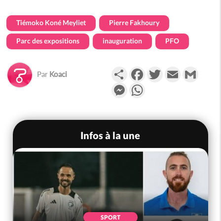
Tiémoko Koné Meyliet
Pierre Fakhoury
Parc des expositions
inauguration
PFO
Partager
Facebook
Twitter
Email
Gmail
Par
Koaci
Messenger
WhatsApp
Infos à la une
SPORT