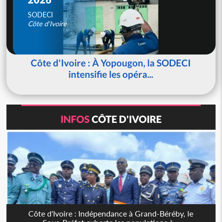
SODECI
Côte d'Ivoire
Côte d'Ivoire : À Yopougon, la SODECI
intensifie les opéra...
INFOS
CÔTE D'IVOIRE
Côte d'Ivoire : Indépendance à Grand-Béréby, le