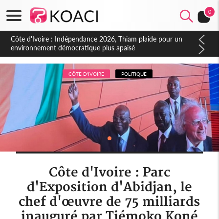
0
Côte d'Ivoire : Concours INFAS 2026, les convocations
seront disponibles à compter du samedi
CÔTE D'IVOIRE
POLITIQUE
Côte d'Ivoire : Parc
d'Exposition d'Abidjan, le
chef d'œuvre de 75 milliards
inauguré par Tiémoko Koné