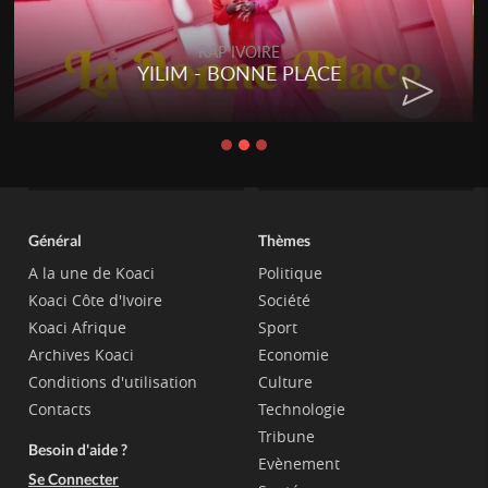
RAP IVOIRE
ACE
RENARD BARAKISSA - DO
CHAT
Général
Thèmes
A la une de Koaci
Politique
Koaci Côte d'Ivoire
Société
Koaci Afrique
Sport
Archives Koaci
Economie
Conditions d'utilisation
Culture
Contacts
Technologie
Tribune
Besoin d'aide ?
Evènement
Se Connecter