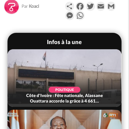
Partager
Facebook
Twitter
Email
Gmail
Par
Koaci
Messenger
WhatsApp
Infos à la une
POLITIQUE
Côte d'Ivoire : Fête nationale, Alassane
Ouattara accorde la grâce à 4 661...