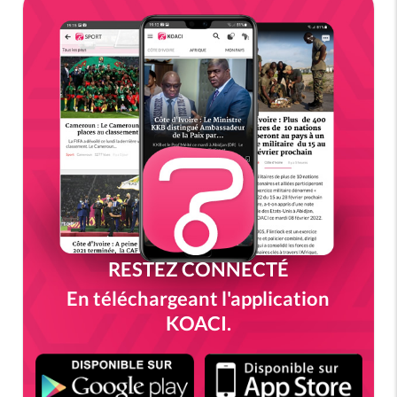
RESTEZ CONNECTÉ
En téléchargeant l'application
KOACI.