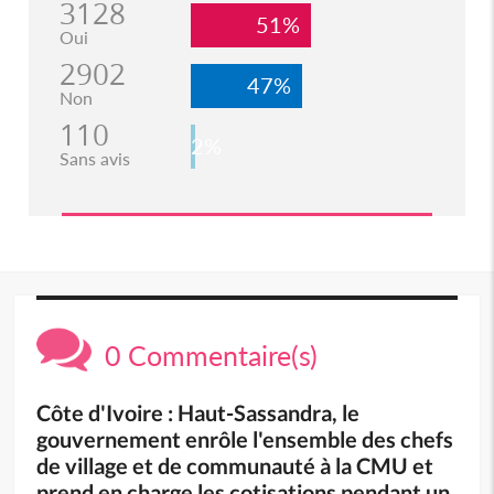
3128
51%
Oui
2902
47%
Non
110
2%
Sans avis
0 Commentaire(s)
Côte d'Ivoire : Haut-Sassandra, le
gouvernement enrôle l'ensemble des chefs
de village et de communauté à la CMU et
prend en charge les cotisations pendant un