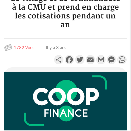
à la CMU et prend en charge
les cotisations pendant un
an
1782 Vues
Il y a 3 ans
Partager
Facebook
Twitter
Email
Gmail
Messen
W