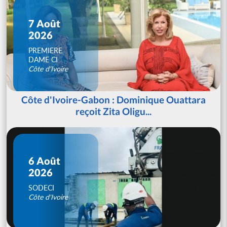
7 Août
2026
PREMIERE
DAME CI
Côte d'Ivoire
Côte d'Ivoire-Gabon : Dominique Ouattara
reçoit Zita Oligu...
6 Août
2026
SODECI
Côte d'Ivoire