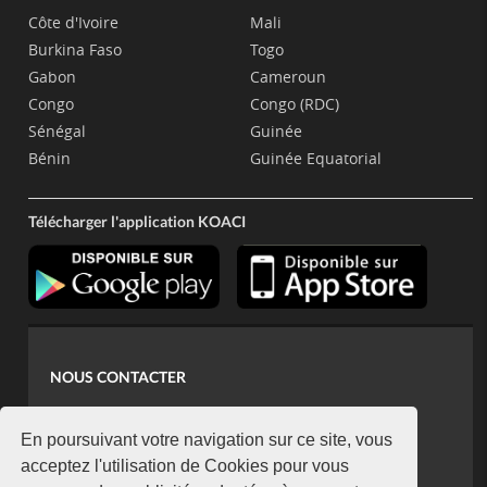
Côte d'Ivoire
Mali
Burkina Faso
Togo
Gabon
Cameroun
Congo
Congo (RDC)
Sénégal
Guinée
Bénin
Guinée Equatorial
Télécharger l'application KOACI
NOUS CONTACTER
contact@koaci.com
koaci@yahoo.fr
En poursuivant votre navigation sur ce site, vous
+225 07 08 85 52 93
acceptez l'utilisation de Cookies pour vous