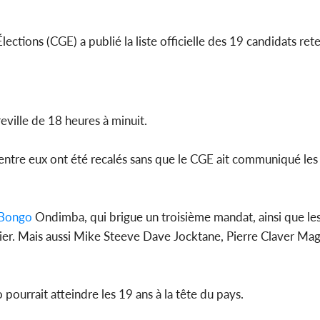
Côte d'Ivo
ections (CGE) a publié la liste officielle des 19 candidats re
pas mourir 
des h
reville de 18 heures à minuit.
entre eux ont été recalés sans que le CGE ait communiqué les 
 Bongo
Ondimba, qui brigue un troisième mandat, ainsi que les
er. Mais aussi Mike Steeve Dave Jocktane, Pierre Claver Ma
 pourrait atteindre les 19 ans à la tête du pays.