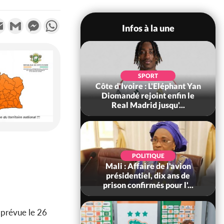
k
tter
Email
Gmail
Messenger
WhatsApp
Infos à la une
SOCIÉTÉ
SPORT
ire : Fin du rachat
Côte d'Ivoire : L'Eléphant Yan
0 tonnes de cacao,
Diomandé rejoint enfin le
ARFA-CI co...
Real Madrid jusqu'...
POLITIQUE
POLITIQUE
voire : Violences
Mali : Affaire de l'avion
 à Kossandji (Mé)
présidentiel, dix ans de
it 03 morts, A...
prison confirmés pour l'...
e prévue le 26