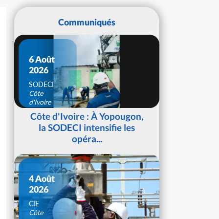
Communiqués
6 Août
2026
SODECI
Côte
d'Ivoire
Côte d'Ivoire : À Yopougon,
la SODECI intensifie les
opéra...
4 Août
2026
CIE
Côte