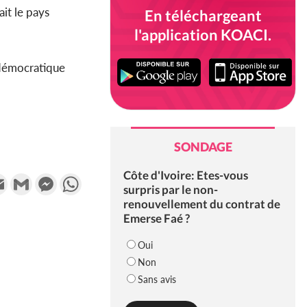
it le pays
En téléchargeant
l'application KOACI.
i démocratique
SONDAGE
Côte d'Ivoire: Etes-vous
k
tter
Email
Gmail
Messenger
WhatsApp
surpris par le non-
renouvellement du contrat de
Emerse Faé ?
Oui
Non
Sans avis