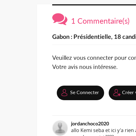
1 Commentaire(s)
Gabon : Présidentielle, 18 cand
Veuillez vous connecter pour c
Votre avis nous intéresse.
Se Connecter
Créer 
jordanchoco2020
allo Kemi seba et ici y'a rie