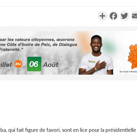
Partager
Faceboo
Twi
Côte d'Ivo
des 100 00
le SYN
Côte d'I
tragiques
ayant fa
, qui fait figure de favori, sont en lice pour la présidentiell