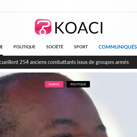
COMMUNIQUÉS
UE
POLITIQUE
SOCIÉTÉ
SPORT
tion FIF, le frère de feu Sidy Diallo se lance dans la course
GABON
POLITIQUE