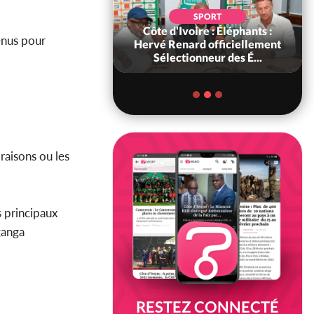
SOCIÉTÉ
SPORT
ire : « On ne veut
Côte d'Ivoire : Éléphants :
tenus pour
chez nous », crient
Hervé Renard officiellement
abitants d...
Sélectionneur des É...
raisons ou les
 principaux
ganga
RESTEZ CONNECTÉ