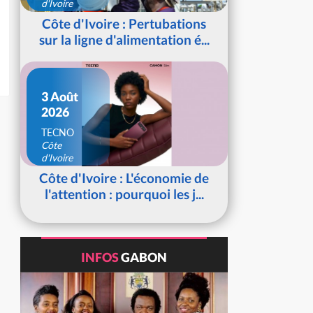
d'Ivoire
Côte d'Ivoire : Pertubations
sur la ligne d'alimentation é...
3 Août
2026
TECNO
Côte
d'Ivoire
Côte d'Ivoire : L'économie de
l'attention : pourquoi les j...
INFOS
GABON