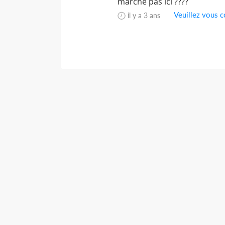
marche pas ici ????
Veuillez vous c
il y a 3 ans