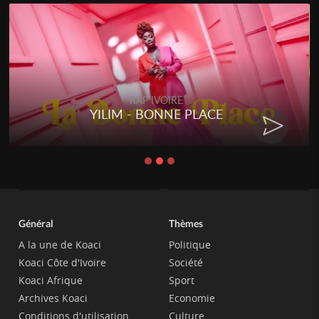
RAP IVOIRE
YILIM - BONNE PLACE
RE
Général
Thèmes
A la une de Koaci
Politique
Koaci Côte d'Ivoire
Société
Koaci Afrique
Sport
Archives Koaci
Economie
Conditions d'utilisation
Culture