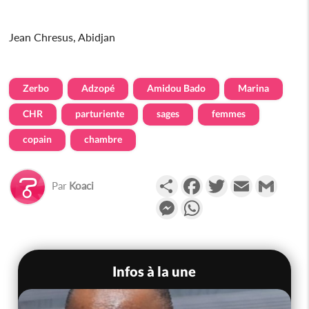
Jean Chresus, Abidjan
Zerbo
Adzopé
Amidou Bado
Marina
CHR
parturiente
sages
femmes
copain
chambre
Partager
Facebook
Twitter
Email
Gmail
Par
Koaci
Messenger
WhatsApp
Infos à la une