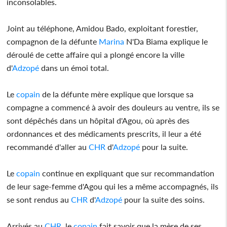
inconsolables.
Joint au téléphone, Amidou Bado, exploitant forestier,
compagnon de la défunte
Marina
N'Da Biama explique le
déroulé de cette affaire qui a plongé encore la ville
d'
Adzopé
dans un émoi total.
Le
copain
de la défunte mère explique que lorsque sa
compagne a commencé à avoir des douleurs au ventre, ils se
sont dépêchés dans un hôpital d'Agou, où après des
ordonnances et des médicaments prescrits, il leur a été
recommandé d'aller au
CHR
d'
Adzopé
pour la suite.
Le
copain
continue en expliquant que sur recommandation
de leur sage-femme d'Agou qui les a même accompagnés, ils
se sont rendus au
CHR
d'
Adzopé
pour la suite des soins.
Arrivés au
CHR
, le
copain
fait savoir que la mère de ses