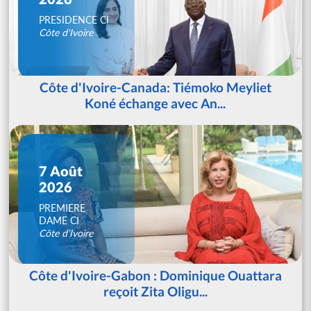
PRESIDENCE CI
Côte d'Ivoire
Côte d'Ivoire-Canada: Tiémoko Meyliet
Koné échange avec An...
7 Août
2026
PREMIERE
DAME CI
Côte d'Ivoire
Côte d'Ivoire-Gabon : Dominique Ouattara
reçoit Zita Oligu...