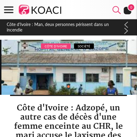
0
Côte d'Ivoire : Séileu, la célébration de la fête nationale
transformée en vaste campagne contre les produits
dépigmentants dangereux
CÔTE D'IVOIRE
SOCIÉTÉ
Côte d'Ivoire : Adzopé, un
autre cas de décès d'une
femme enceinte au CHR, le
mari accuse le laxisme des