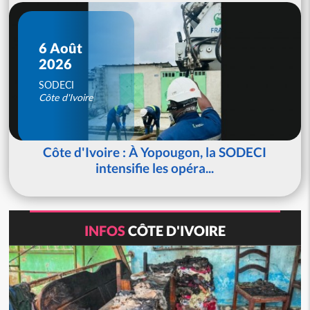
6 Août
2026
SODECI
Côte d'Ivoire
Côte d'Ivoire : À Yopougon, la SODECI
intensifie les opéra...
INFOS
CÔTE D'IVOIRE