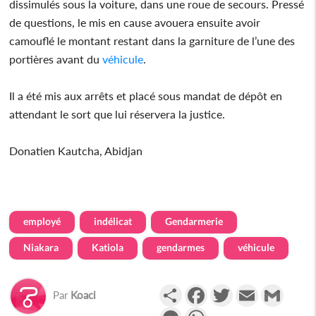
dissimulés sous la voiture, dans une roue de secours. Pressé
de questions, le mis en cause avouera ensuite avoir
camouflé le montant restant dans la garniture de l’une des
portières avant du
véhicule
.
Il a été mis aux arrêts et placé sous mandat de dépôt en
attendant le sort que lui réservera la justice.
Donatien Kautcha, Abidjan
employé
indélicat
Gendarmerie
Niakara
Katiola
gendarmes
véhicule
Partager
Facebook
Twitter
Email
Gmail
Par
Koaci
Messenger
WhatsApp