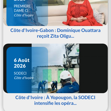
PREMIERE
DAME CI
Côte d'Ivoire
Côte d'Ivoire-Gabon : Dominique Ouattara
reçoit Zita Oligu...
6 Août
2026
SODECI
Côte d'Ivoire
Côte d'Ivoire : À Yopougon, la SODECI
intensifie les opéra...