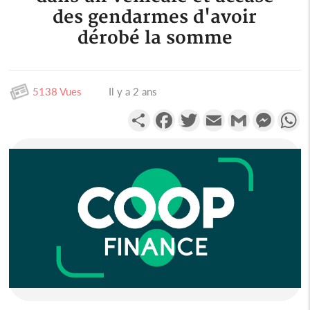
des gendarmes d'avoir
dérobé la somme
5138 Vues
Il y a 2 ans
Partager
Facebook
Twitter
Email
Gmail
Messen
W