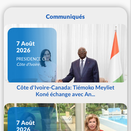
Communiqués
7 Août
2026
PRESIDENCE CI
Côte d'Ivoire
Côte d'Ivoire-Canada: Tiémoko Meyliet
Koné échange avec An...
7 Août
2026