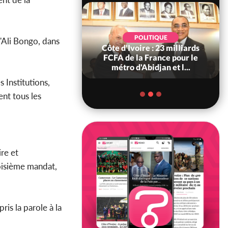
QUE
POLITIQUE
d'Ali Bongo, dans
écrispation ?
Côte d'Ivoire : 23 milliards
Côt
aoré ex
FCFA de la France pour le
pas 
o a recou...
métro d'Abidjan et l...
 Institutions,
ent tous les
ire et
roisième mandat,
ris la parole à la