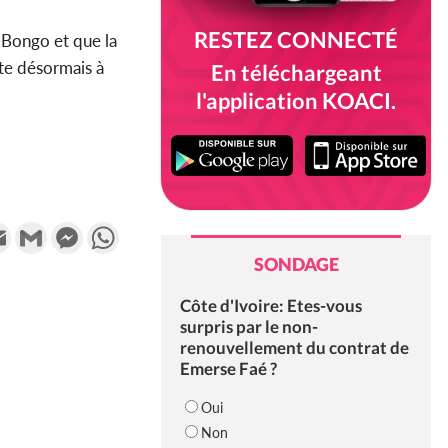
RESTEZ CONNECTÉ
 Bongo et que la
ste désormais à
En téléchargeant
l'application KOACI.
k
tter
Email
Gmail
Messenger
WhatsApp
SONDAGE
Côte d'Ivoire: Etes-vous
surpris par le non-
renouvellement du contrat de
Emerse Faé ?
Oui
Non