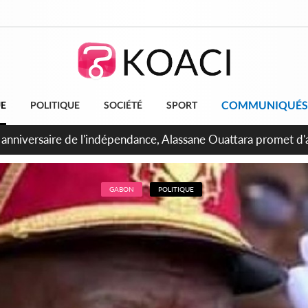
COMMUNIQUÉS
UE
POLITIQUE
SOCIÉTÉ
SPORT
bidjan, Amadou Oury Bah admire le modèle ivoirien et veut s'e
 la Guinée
GABON
POLITIQUE