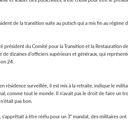
POLITI
ident de la transition suite au putsch qui a mis fin au régime 
Côte d'Ivoire : D
Mamadou Tr
conseiller de Sor
é président du Comité pour la Transition et la Restauration des
ce de dizaines d'officiers supérieurs et généraux, qui représent
bon 24.
ésidence surveillée, il est mis à la retraite, indique le milita
rmal, comme tout le monde. Il n'avait pas le droit de faire un t
n'était pas bon.
'apprêtait à être réélu pour un 3ᵉ mandat, des militaires ont p