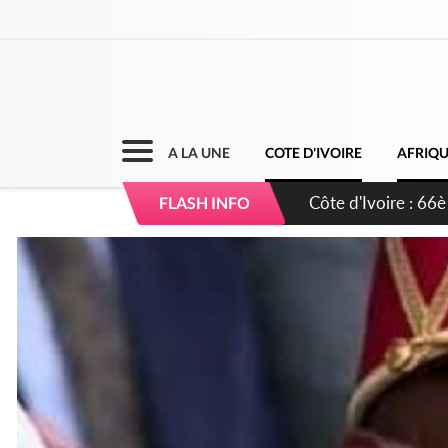
A LA UNE
COTE D'IVOIRE
AFRIQ
Côte d'Ivoire : À A
FLASH INFO
développement de