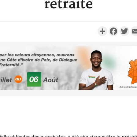
retraite
Partager
Faceboo
Twi
POLITI
Côte d'Ivoire : Fê
Alassane Ouatt
la grâce à 4
POLITI
Côte d'Ivoir
anniversa
l'indépendance
Ouattara p
ielle et leader des putschistes, a été choisi pour être le présid