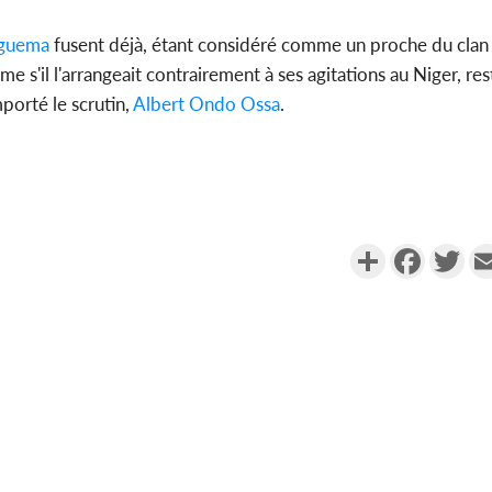
Nguema
fusent déjà, étant considéré comme un proche du clan
e s'il l'arrangeait contrairement à ses agitations au Niger, re
mporté le scrutin,
Albert Ondo Ossa
.
Partager
Faceboo
Twi