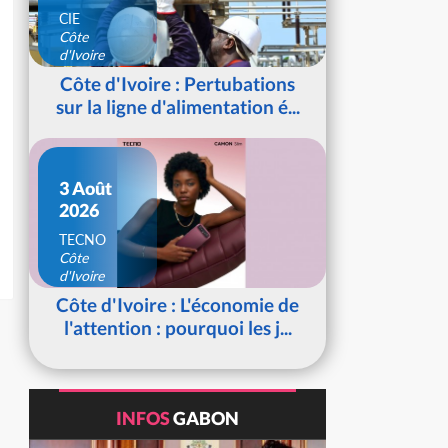
CIE
Côte
d'Ivoire
Côte d'Ivoire : Pertubations
sur la ligne d'alimentation é...
3 Août
2026
TECNO
Côte
d'Ivoire
Côte d'Ivoire : L'économie de
l'attention : pourquoi les j...
INFOS
GABON