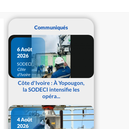
Communiqués
6 Août
2026
SODECI
Côte
d'Ivoire
Côte d'Ivoire : À Yopougon,
la SODECI intensifie les
opéra...
4 Août
2026