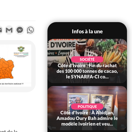
k
tter
Email
Gmail
Messenger
WhatsApp
Infos à la une
QUE
SOCIÉTÉ
te nationale,
Côte d'Ivoire : Fin du rachat
Côt
ara accorde
des 100 000 tonnes de cacao,
de f
 661...
le SYNARFA-CI co...
QUE
e : 66è
POLITIQUE
ire de
Côte d'Ivoire : À Abidjan,
Cô
, Alassane
Amadou Oury Bah admire le
tr
rome...
modèle ivoirien et veu...
a
ent de la