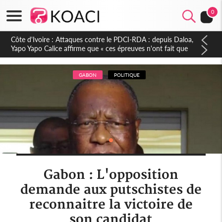
0
Côte d'Ivoire : Le Colonel-Major Fofié Kouakou est décédé,
l'armée perd une figure de la 2e Région militaire
GABON
POLITIQUE
Gabon : L'opposition
demande aux putschistes de
reconnaitre la victoire de
son candidat