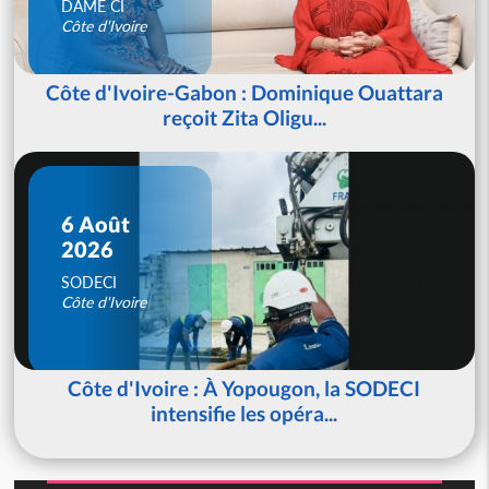
DAME CI
Côte d'Ivoire
Côte d'Ivoire-Gabon : Dominique Ouattara
reçoit Zita Oligu...
6 Août
2026
SODECI
Côte d'Ivoire
Côte d'Ivoire : À Yopougon, la SODECI
intensifie les opéra...