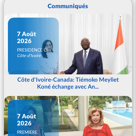
Communiqués
7 Août
2026
PRESIDENCE CI
Côte d'Ivoire
Côte d'Ivoire-Canada: Tiémoko Meyliet
Koné échange avec An...
7 Août
2026
PREMIERE