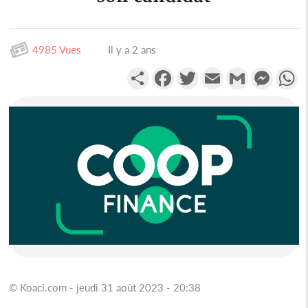
4985 Vues
Il y a 2 ans
Partager
Facebook
Twitter
Email
Gmail
Messen
W
© Koaci.com - jeudi 31 août 2023 - 20:38