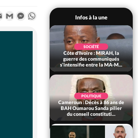
k
tter
Email
Gmail
Messenger
WhatsApp
Infos à la une
SOCIÉTÉ
SOCIÉTÉ
voire : Man, deux
Côte d'Ivoire : MIRAH, la
périssent dans un
guerre des communiqués
incendie
s'intensifie entre la MA-M...
SOCIÉTÉ
POLITIQUE
ire : Daloa, il tue
Cameroun : Décès à 86 ans de
ègue et cache 38
BAH Oumarou Sanda pilier
s dans une fo...
du conseil constituti...