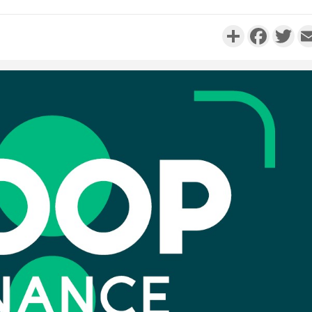
Partager
Faceboo
Twi
Côte d'I
personnes 
Côte d'Ivo
son coll
million