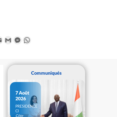
k
tter
Email
Gmail
Messenger
WhatsApp
Communiqués
7 Août
2026
PRESIDENCE
CI
Côte