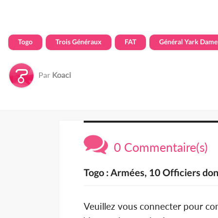
Togo
Trois Généraux
FAT
Général Yark Dam
Par
Koaci
0 Commentaire(s)
Togo : Armées, 10 Officiers don
Veuillez vous connecter pour c