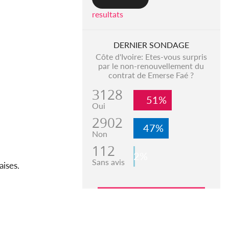
resultats
DERNIER SONDAGE
Côte d'Ivoire: Etes-vous surpris
par le non-renouvellement du
contrat de Emerse Faé ?
3128
51%
Oui
2902
47%
Non
112
2%
Sans avis
aises.