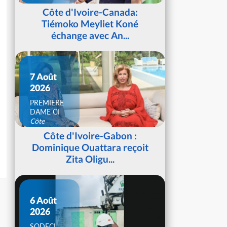
d'Ivoire
Côte d'Ivoire-Canada:
Tiémoko Meyliet Koné
échange avec An...
7 Août
2026
PREMIERE
DAME CI
Côte
d'Ivoire
Côte d'Ivoire-Gabon :
Dominique Ouattara reçoit
Zita Oligu...
6 Août
2026
SODECI