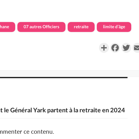
ehane
07 autres Officiers
retraite
limite d’âge
Partager
Faceboo
Twi
t le Général Yark partent à la retraite en 2024
ommenter ce contenu.