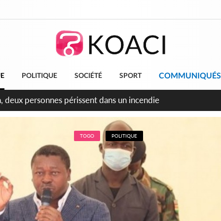
COMMUNIQUÉS
UE
POLITIQUE
SOCIÉTÉ
SPORT
leu, la célébration de la fête nationale transformée en vaste 
ngereux
TOGO
POLITIQUE