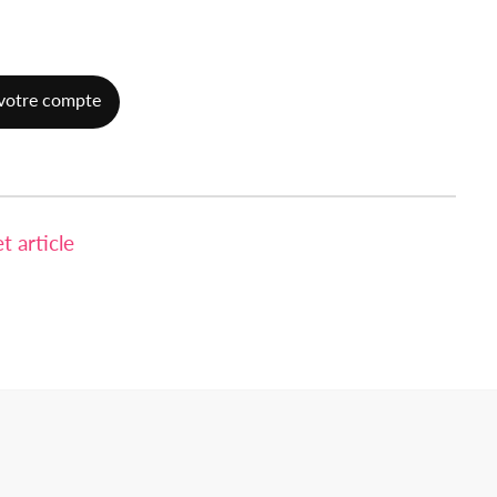
votre compte
 article