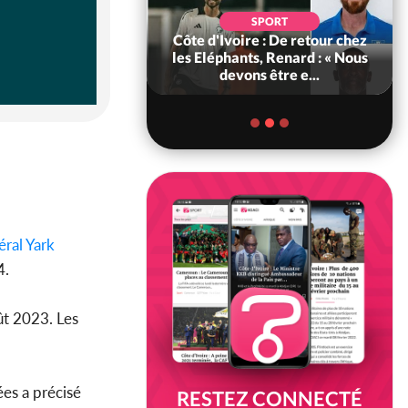
POLITIQUE
d'Ivoire : 66e
SPORT
versaire de
Côte d'Ivoire : De retour chez
ance, les Forces de
les Eléphants, Renard : « Nous
fense e...
devons être e...
ral Yark
4.
ût 2023. Les
es a précisé
RESTEZ CONNECTÉ