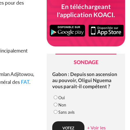
les pour des
En téléchargeant
l'application KOACI.
principalement
SONDAGE
Gabon : Depuis son ascension
Komlan Adjitowou,
au pouvoir, Oligui Nguema
énéral des
FAT
.
vous parait-il compétent ?
Oui
Non
Sans avis
+ Voir les