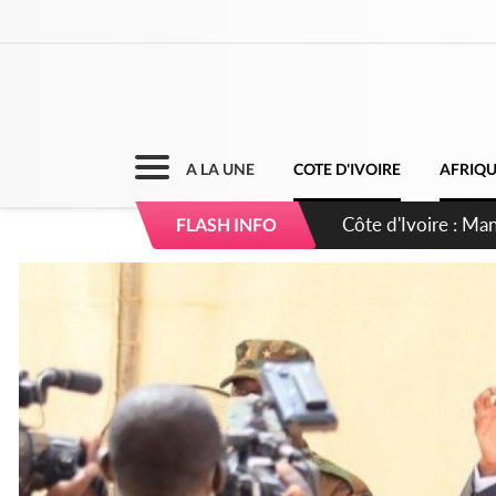
A LA UNE
COTE D'IVOIRE
AFRIQ
Côte d'Ivoire : Séi
FLASH INFO
dépigmentants da