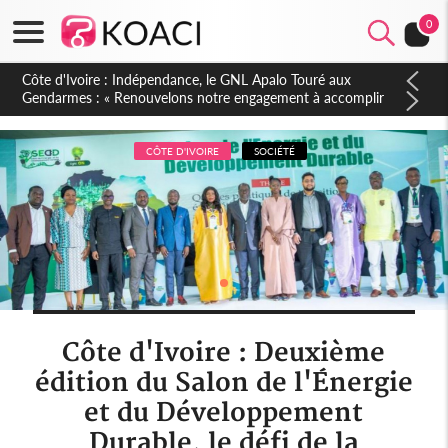
0
Sierra Leone : Un projet de réforme constitutionnelle en
gestation, points clés des amendements, un exclu d'avance
CÔTE D'IVOIRE
SOCIÉTÉ
Côte d'Ivoire : Deuxième
édition du Salon de l'Énergie
et du Développement
Durable, le défi de la