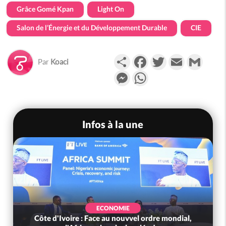
Grâce Gomé Kpan
Light On
Salon de l’Énergie et du Développement Durable
CIE
Partager
Facebook
Twitter
Email
Gmail
Par
Koaci
Messenger
WhatsApp
Infos à la une
ECONOMIE
Côte d'Ivoire : Face au nouvvel ordre mondial,