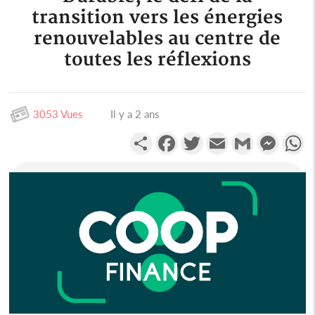
transition vers les énergies
renouvelables au centre de
toutes les réflexions
3053 Vues
Il y a 2 ans
Partager
Facebook
Twitter
Email
Gmail
Messen
W