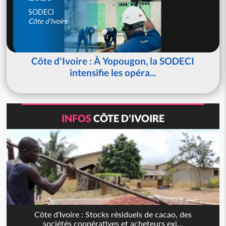
SODECI
Côte d'Ivoire
Côte d'Ivoire : À Yopougon, la SODECI
intensifie les opéra...
INFOS
CÔTE D'IVOIRE
Côte d'Ivoire : Stocks résiduels de cacao, des
sociétés coopératives et acheteurs exi...