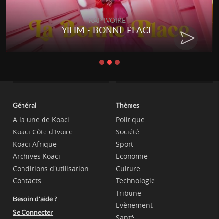
RAP IVOIRE
YILIM - BONNE PLACE
Général
Thèmes
A la une de Koaci
Politique
Koaci Côte d'Ivoire
Société
Koaci Afrique
Sport
Archives Koaci
Economie
Conditions d'utilisation
Culture
Contacts
Technologie
Tribune
Besoin d'aide ?
Evènement
Se Connecter
Santé