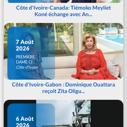
Côte d'Ivoire-Canada: Tiémoko Meyliet
Koné échange avec An...
7 Août
2026
PREMIERE
DAME CI
Côte d'Ivoire
Côte d'Ivoire-Gabon : Dominique Ouattara
reçoit Zita Oligu...
6 Août
2026