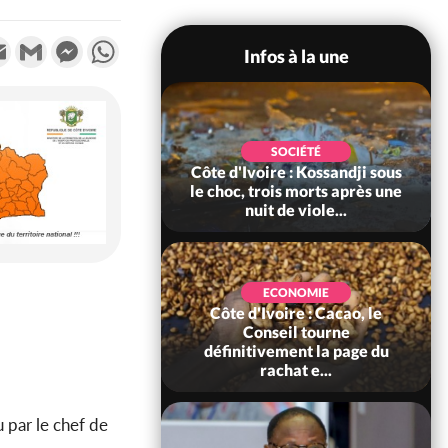
k
tter
Email
Gmail
Messenger
WhatsApp
Infos à la une
POLITIQUE
SOCIÉTÉ
ire : Indépendance
Côte d'Ivoire : Kossandji sous
Yopougon coeur
le choc, trois morts après une
 la célébration...
nuit de viole...
ECONOMIE
Côte d'Ivoire : Cacao, le
SOCIÉTÉ
ire : Réforme de la
Conseil tourne
té civile, le
définitivement la page du
nt valide six dé...
rachat e...
 par le chef de