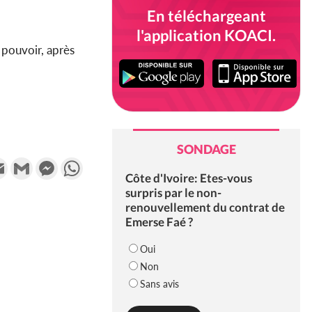
En téléchargeant
l'application KOACI.
 pouvoir, après
SONDAGE
k
tter
Email
Gmail
Messenger
WhatsApp
Côte d'Ivoire: Etes-vous
surpris par le non-
renouvellement du contrat de
Emerse Faé ?
Oui
Non
Sans avis