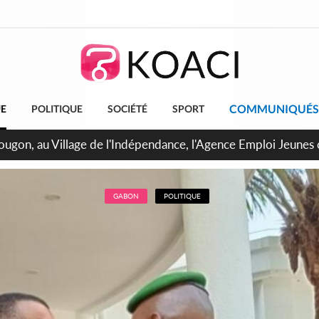
COMMUNIQUÉS
UE
POLITIQUE
SOCIÉTÉ
SPORT
 de Treichville, après la fronde, les agents contractuels obti
arriérés du SMIG 2023
GABON
POLITIQUE