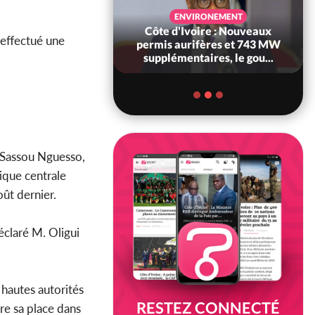
SANTÉ
ENVIRONEMENT
Ivoire : Réforme
Côte d'Ivoire : Nouveaux
effectué une
, le gouvernement
permis aurifères et 743 MW
 ses structures...
supplémentaires, le gou...
s Sassou Nguesso,
ique centrale
oût dernier.
déclaré M. Oligui
 hautes autorités
RESTEZ CONNECTÉ
re sa place dans