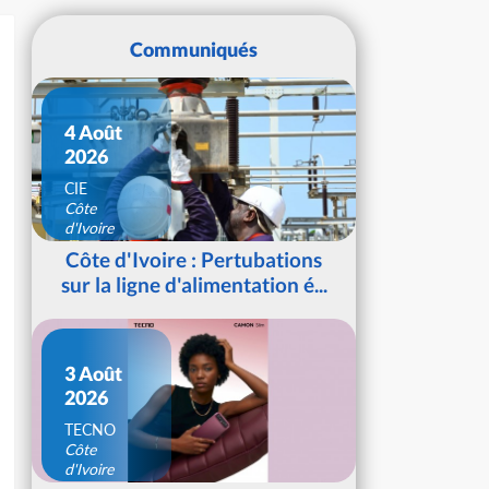
Communiqués
4 Août
2026
CIE
Côte
d'Ivoire
Côte d'Ivoire : Pertubations
sur la ligne d'alimentation é...
3 Août
2026
TECNO
Côte
d'Ivoire