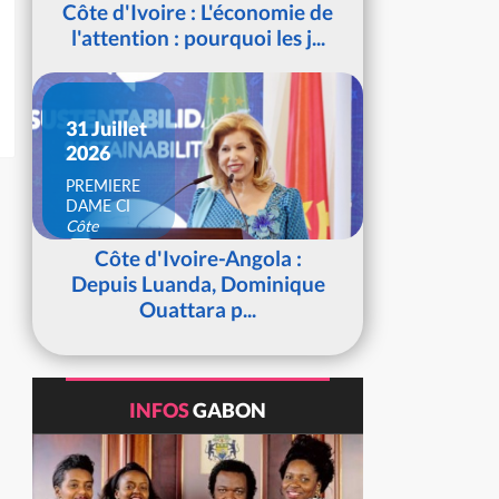
Côte d'Ivoire : L'économie de
l'attention : pourquoi les j...
31 Juillet
2026
PREMIERE
DAME CI
Côte
d'Ivoire
Côte d'Ivoire-Angola :
Depuis Luanda, Dominique
Ouattara p...
INFOS
GABON