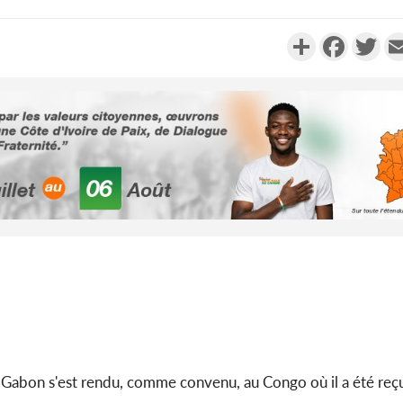
Partager
Faceboo
Twi
Côte d'Ivo
2026, 
battant de
Côte d'Ivo
socié
gouverneme
u Gabon s'est rendu, comme convenu, au Congo où il a été reçu