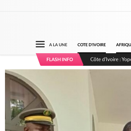
A LA UNE
COTE D'IVOIRE
AFRIQ
Côte d'Ivoire : CHU
FLASH INFO
direction sur les 