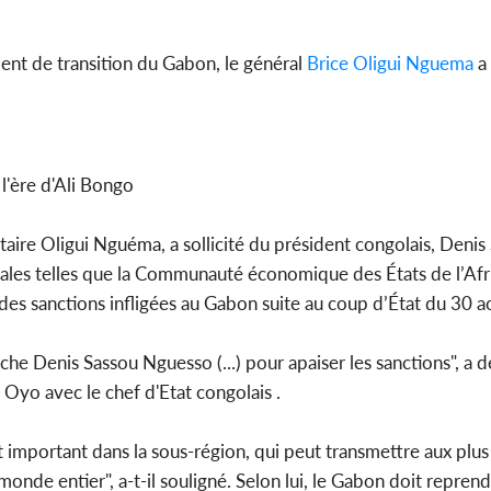
Côte d'
dent de transition du Gabon, le général
Brice Oligui Nguema
a 
sanitaire
modernise
 l'ère d'Ali Bongo
lotaire Oligui Nguéma, a sollicité du président congolais, Deni
tales telles que la Communauté économique des États de l’Afr
 des sanctions infligées au Gabon suite au coup d’État du 30 a
arche Denis Sassou Nguesso (...) pour apaiser les sanctions", a 
 Oyo avec le chef d'Etat congolais .
important dans la sous-région, qui peut transmettre aux plus
nde entier", a-t-il souligné. Selon lui, le Gabon doit reprend