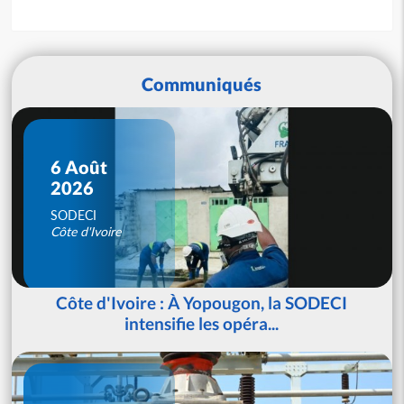
Communiqués
6 Août
2026
SODECI
Côte d'Ivoire
Côte d'Ivoire : À Yopougon, la SODECI
intensifie les opéra...