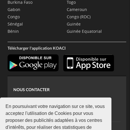
Burkina Faso
Togo
Gabon
Cameroun
Congo
Congo (RDC)
Sénégal
Guinée
Bénin
Guinée Equatorial
Télécharger l'application KOACI
NOUS CONTACTER
contact@koaci.com
koaci@yahoo.fr
En poursuivant votre navigation sur ce site, vous
+225 07 08 85 52 93
acceptez l'utilisation de Cookies pour vous
proposer des publicités adaptées à vos centres
d'intérêts, pour réaliser des statistiques de