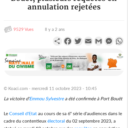
annulation rejetées
9529 Vues
Il y a 2 ans
Partager
Facebook
Twitter
Email
Gmail
Messen
W
© Koaci.com - mercredi 11 octobre 2023 - 10:45
La victoire d'
Emmou Sylvestre
a été confirmée à Port Bouët
Le
Conseil d'Etat
au cours de sa 6ᵉ série d'audiences dans le
cadre du contentieux
électoral
du 02 septembre 2023, a