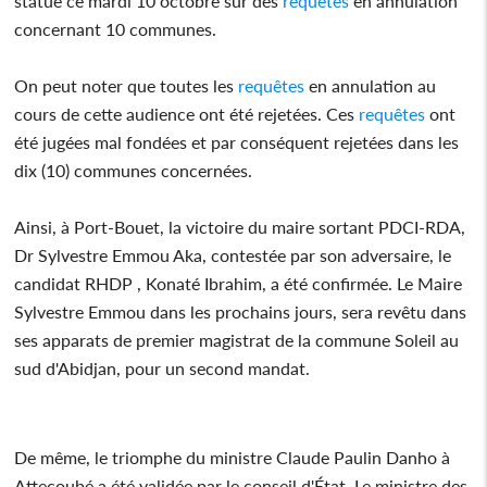
statué ce mardi 10 octobre sur des
requêtes
en annulation
concernant 10 communes.
On peut noter que toutes les
requêtes
en annulation au
cours de cette audience ont été rejetées. Ces
requêtes
ont
été jugées mal fondées et par conséquent rejetées dans les
dix (10) communes concernées.
Ainsi, à Port-Bouet, la victoire du maire sortant PDCI-RDA,
Dr Sylvestre Emmou Aka, contestée par son adversaire, le
candidat RHDP , Konaté Ibrahim, a été confirmée. Le Maire
Sylvestre Emmou dans les prochains jours, sera revêtu dans
ses apparats de premier magistrat de la commune Soleil au
sud d'Abidjan, pour un second mandat.
De même, le triomphe du ministre Claude Paulin Danho à
Attecoubé a été validée par le conseil d'État. Le ministre des