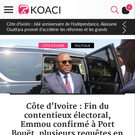
0
Côte d'Ivoire : À Abidjan, Amadou Oury Bah admire le modèle
ivoirien et veut s'en inspirer pour accélérer le développement
de la Guinée
CÔTE D'IVOIRE
POLITIQUE
Côte d'Ivoire : Fin du
contentieux électoral,
Emmou confirmé à Port
Bouët, plusieurs requêtes en