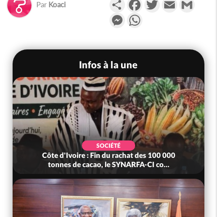
Partager
Facebook
Twitter
Email
Gmail
Par
Koaci
Messenger
WhatsApp
Infos à la une
SOCIÉTÉ
Côte d'Ivoire : Fin du rachat des 100 000
tonnes de cacao, le SYNARFA-CI co...