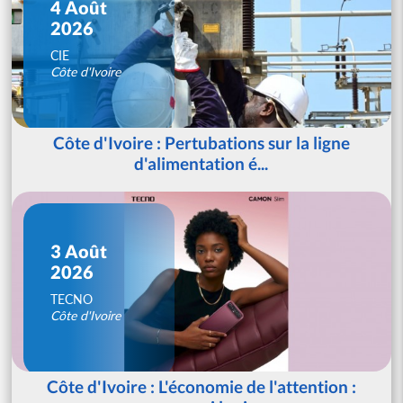
4 Août
2026
CIE
Côte d'Ivoire
Côte d'Ivoire : Pertubations sur la ligne
d'alimentation é...
3 Août
2026
TECNO
Côte d'Ivoire
Côte d'Ivoire : L'économie de l'attention :