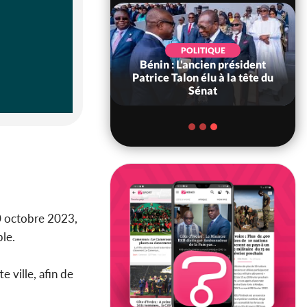
SPORT
POLITIQUE
re : De retour chez
Bénin : L'ancien président
ts, Renard : « Nous
Patrice Talon élu à la tête du
ns être e...
Sénat
0 octobre 2023,
ble.
 ville, afin de