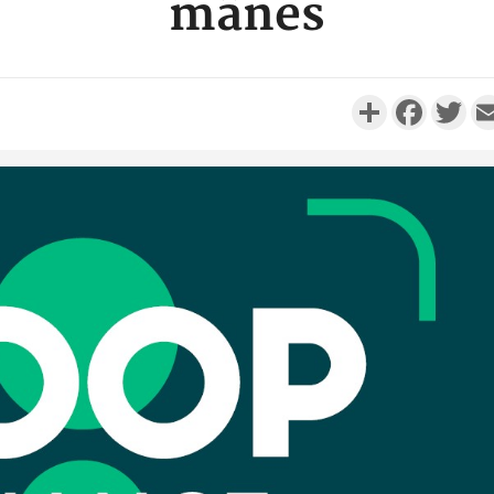
mânes
Partager
Faceboo
Twi
POLITIQUE
Côte d'Ivoire : Après le pari
Côte d'I
réussi du 66e anniversaire,
promet des
Adama Bictogo : «...
les dégu
POLITIQUE
Côte d'Ivoire : 66e
anniversaire de
Cameroun :
l'Indépendance, les Forces de
BAH Ouma
Défense e...
du conse