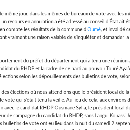
es le même jour, dans les mêmes de bureaux de vote avec les m
 un recours en annulation a été adressé au conseil d'État ait ét
s en compte les résultats de la commune d'
Oumé
, et invalidé c
ont vraiment une raison valable de s'inquiéter et demander la
ortement du préfet du département qui a tenu une réunion a
andidat du RHDP et la cadre de ce parti au pouvoir Touré Aya V
ections selon les dépouillements des bulletins de vote, selon
des élections où nous attendions que le président local de l
e vote qui s'était tenu la veille. Au lieu de cela, aux environs
ion avec le candidat RHDP Ousmane Sylla, le président local 
ecteur de campagne du candidat du RHDP, sans Langui Kouassi
 bulletins de vote ont eu lieu dans la nuit du samedi 2 septe