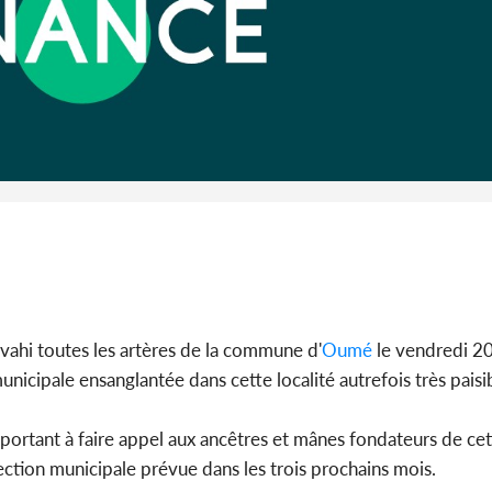
SOCIÉTÉ
Côte d'Ivoire : MIRAH, la
Côte d'Ivoi
guerre des communiqués
les Eléphan
s'intensifie entre la MA-M...
devo
vahi toutes les artères de la commune d'
Oumé
le vendredi 2
unicipale ensanglantée dans cette localité autrefois très paisi
portant à faire appel aux ancêtres et mânes fondateurs de cette
ection municipale prévue dans les trois prochains mois.