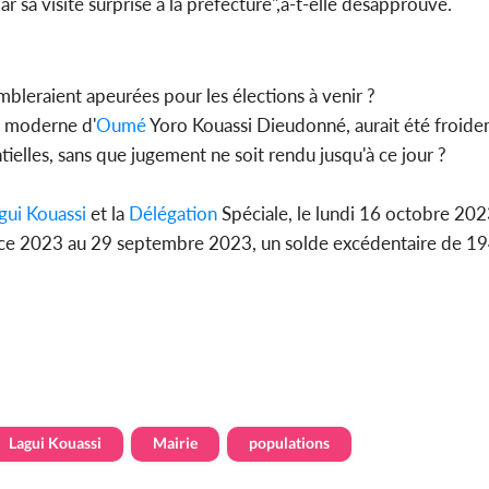
ar sa visite surprise à la préfecture",a-t-elle désapprouvé.
bleraient apeurées pour les élections à venir ?
e moderne d'
Oumé
Yoro Kouassi Dieudonné, aurait été froide
tielles, sans que jugement ne soit rendu jusqu'à ce jour ?
gui Kouassi
et la
Délégation
Spéciale, le lundi 16 octobre 2023
ercice 2023 au 29 septembre 2023, un solde excédentaire de 
Lagui Kouassi
Mairie
populations