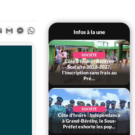
k
tter
Email
Gmail
Messenger
WhatsApp
Infos à la une
SOCIÉTÉ
Côte d'Ivoire : Rentrée
SOCIÉTÉ
voire : Ouattara
Scolaire 2026-2027,
 sanctions contre
l'inscription sans frais au
erpissements i...
Pré...
POLITIQUE
SOCIÉTÉ
 Décès à 86 ans de
Côte d'Ivoire : Indépendance
rou Sanda pilier
à Grand-Béréby, le Sous-
il constituti...
Préfet exhorte les pop...