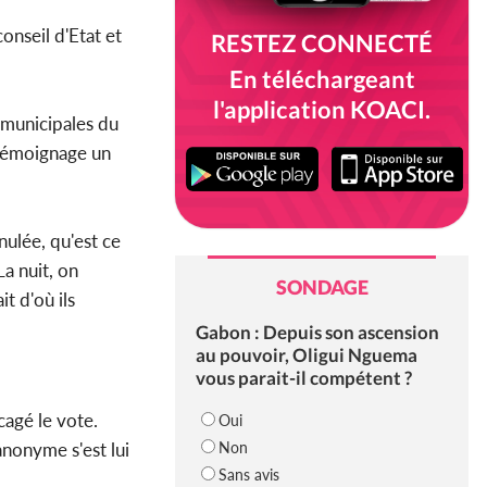
conseil d'Etat et
RESTEZ CONNECTÉ
En téléchargeant
l'application KOACI.
s municipales du
e témoignage un
nulée, qu'est ce
 La nuit, on
SONDAGE
t d'où ils
Gabon : Depuis son ascension
au pouvoir, Oligui Nguema
vous parait-il compétent ?
cagé le vote.
Oui
Non
anonyme s'est lui
Sans avis