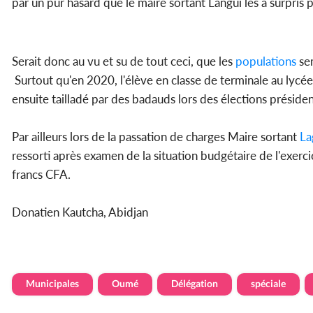
par un pur hasard que le maire sortant Langui les a surpris p
Serait donc au vu et su de tout ceci, que les
populations
sem
Surtout qu'en 2020, l'élève en classe de terminale au lycé
ensuite tailladé par des badauds lors des élections présiden
Par ailleurs lors de la passation de charges Maire sortant
La
ressorti après examen de la situation budgétaire de l'ex
francs CFA.
Donatien Kautcha, Abidjan
Municipales
Oumé
Délégation
spéciale