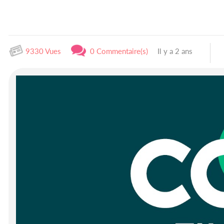
9330 Vues
0 Commentaire(s)
Il y a 2 ans