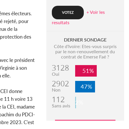
+ Voir les
êmes électeurs.
é rejeté, pour
resultats
eux de la
 protection des
DERNIER SONDAGE
Côte d'Ivoire: Etes-vous surpris
par le non-renouvellement du
contrat de Emerse Faé ?
vec le président
3128
irginie à son
51%
Oui
 elle.
2902
47%
Non
a CEI donne
112
 de 11 h voire 13
2%
Sans avis
de la CEI, madame
 Joachim du PDCI-
mbre 2023. C'est