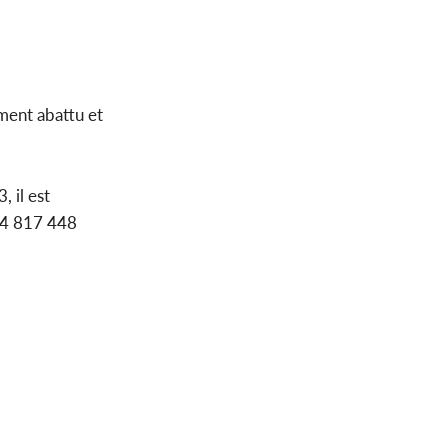
ment abattu et
, il est
194 817 448