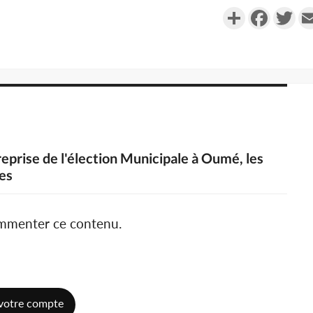
Partager
Faceboo
Twi
reprise de l'élection Municipale à Oumé, les
es
ommenter ce contenu.
votre compte