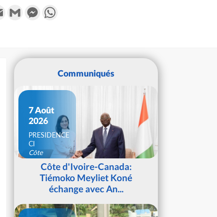
k
tter
Email
Gmail
Messenger
WhatsApp
Communiqués
7 Août
2026
PRESIDENCE
CI
Côte
d'Ivoire
Côte d'Ivoire-Canada:
Tiémoko Meyliet Koné
échange avec An...