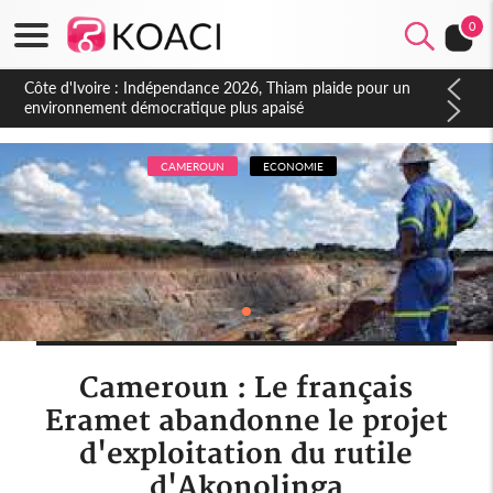
0
Côte d'Ivoire : Concours INFAS 2026, les convocations
seront disponibles à compter du samedi
CAMEROUN
ECONOMIE
Cameroun : Le français
Eramet abandonne le projet
d'exploitation du rutile
d'Akonolinga