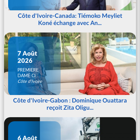
Côte d'Ivoire-Canada: Tiémoko Meyliet
Koné échange avec An...
7 Août
2026
PREMIERE
DAME CI
Côte d'Ivoire
Côte d'Ivoire-Gabon : Dominique Ouattara
reçoit Zita Oligu...
6 Août