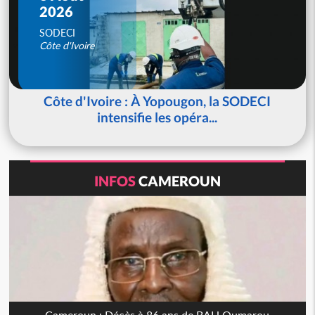
2026
SODECI
Côte d'Ivoire
Côte d'Ivoire : À Yopougon, la SODECI
intensifie les opéra...
INFOS
CAMEROUN
Cameroun : Décès à 86 ans de BAH Oumarou