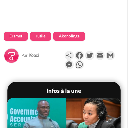
Eramet
rutile
Akonolinga
Partager
Facebook
Twitter
Email
Gmail
Par
Koaci
Messenger
WhatsApp
Infos à la une