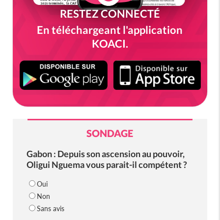
RESTEZ CONNECTÉ
En téléchargeant l'application
KOACI.
SONDAGE
Gabon : Depuis son ascension au pouvoir,
Oligui Nguema vous parait-il compétent ?
Oui
Non
Sans avis