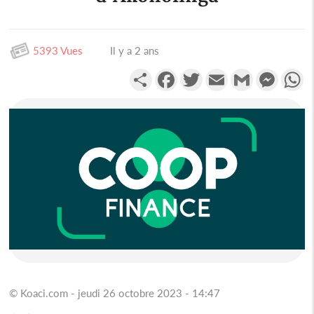
5393 Vues
Il y a 2 ans
Partager
Facebook
Twitter
Email
Gmail
Messen
W
© Koaci.com - jeudi 26 octobre 2023 - 14:47