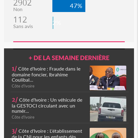
2902
47%
Non
112
2%
Sans avis
+ DE LA SEMAINE DERNIÈRE
1/
Côte d'Ivoire : Fraude dans le
domaine foncier, Ibrahime
Coulibal...
Côte d'Ivoire
2/
Côte d'Ivoire : Un véhicule de
la GESTOCI circulant avec un
numér...
Côte d'Ivoire
3/
Côte d'Ivoire : L'établissement
de la CNI pour les enfants dès