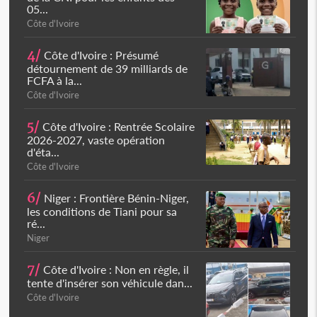
05...
Côte d'Ivoire
4/
Côte d'Ivoire : Présumé
détournement de 39 milliards de
FCFA à la...
Côte d'Ivoire
5/
Côte d'Ivoire : Rentrée Scolaire
2026-2027, vaste opération
d'éta...
Côte d'Ivoire
6/
Niger : Frontière Bénin-Niger,
les conditions de Tiani pour sa
ré...
Niger
7/
Côte d'Ivoire : Non en règle, il
tente d'insérer son véhicule dan...
Côte d'Ivoire