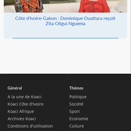
Côte d'Ivoire-Gabon : Dominique Ouattara reçoit
Zita Oligui Nguema
Général
Thèmes
A la une de Koaci
Politique
Koaci Côte d'Ivoire
Société
Koaci Afrique
Sport
Archives Koaci
Economie
Conditions d'utilisation
Culture