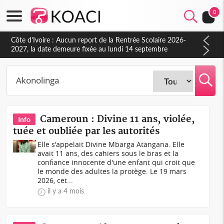
0
Côte d'Ivoire : Aucun report de la Rentrée Scolaire 2026-
2027, la date demeure fixée au lundi 14 septembre
(Ministère)
Cameroun : Divine 11 ans, violée,
Info
tuée et oubliée par les autorités
Elle s'appelait Divine Mbarga Atangana. Elle
avait 11 ans, des cahiers sous le bras et la
confiance innocente d'une enfant qui croit que
le monde des adultes la protège. Le 19 mars
2026, cet...
il y a 4 mois