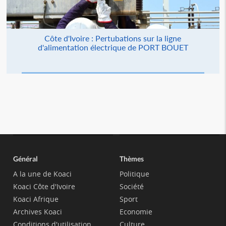
Côte d'Ivoire : Pertubations sur la ligne
d'alimentation électrique de PORT BOUET
Général
Thèmes
A la une de Koaci
Politique
Koaci Côte d'Ivoire
Société
Koaci Afrique
Sport
Archives Koaci
Economie
Conditions d'utilisation
Culture