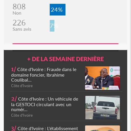
808
24%
Non
226
7%
Sans avis
+ DE LA SEMAINE DERNIÈRE
1/
Côte d'Ivoire : Fraude dans le
domaine foncier, Ibrahime
Coulibal...
Côte d'Ivoire
2/
Côte d'Ivoire : Un véhicule de
la GESTOCI circulant avec un
numér...
Côte d'Ivoire
3/
Côte d'Ivoire : L'établissement