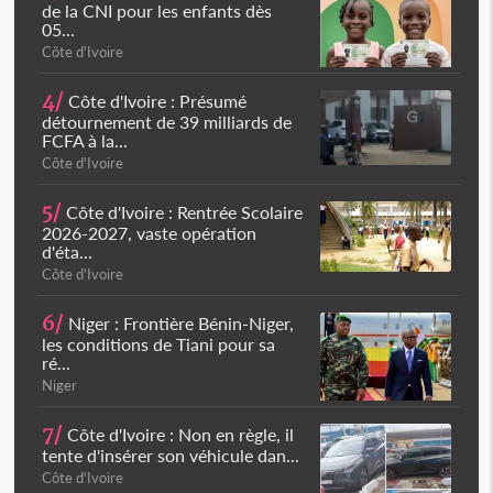
de la CNI pour les enfants dès
05...
Côte d'Ivoire
4/
Côte d'Ivoire : Présumé
détournement de 39 milliards de
FCFA à la...
Côte d'Ivoire
5/
Côte d'Ivoire : Rentrée Scolaire
2026-2027, vaste opération
d'éta...
Côte d'Ivoire
6/
Niger : Frontière Bénin-Niger,
les conditions de Tiani pour sa
ré...
Niger
7/
Côte d'Ivoire : Non en règle, il
tente d'insérer son véhicule dan...
Côte d'Ivoire