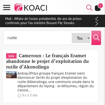
0
Mali : Affaire de l'avion présidentiel, dix ans de prison
confirmés pour l'ex-ministre Bouaré Fily Sissoko
Cameroun : Le français Eramet
Info
abandonne le projet d'exploitation du
rutile d'Akonolinga
&nbsp;(Ph)Le groupe français Eramet vient
d’annoncer l’arrêt du projet d’exploitation du
rutile d’Akonolinga, une commune située dans le
département du Nyong - et-Mfoumou, région du
Centre,...
il y a 2 ans