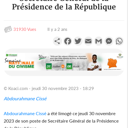
Présidence de la République
31930 Vues
Il y a 2 ans
Partager
Facebook
Twitter
Email
Gmail
Messen
W
© Koaci.com - jeudi 30 novembre 2023 - 18:29
Abdourahmane Cissé
Abdourahmane Cissé
a été limogé ce jeudi 30 novembre
2023 de son poste de Secrétaire Général de la Présidence