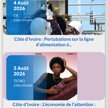
4 Août
2026
CIE
Côte d'Ivoire
Côte d'Ivoire : Pertubations sur la ligne
d'alimentation é...
3 Août
2026
TECNO
Côte d'Ivoire
Côte d'Ivoire : L'économie de l'attention :