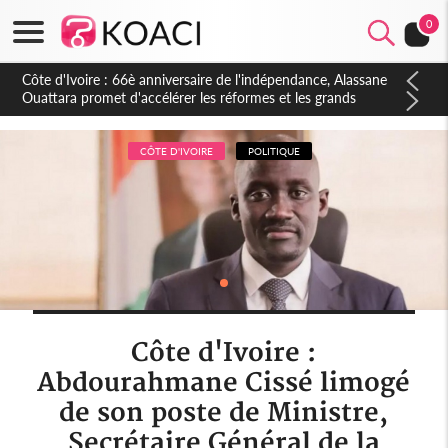
0
Côte d'Ivoire : À Abidjan, Amadou Oury Bah admire le modèle
ivoirien et veut s'en inspirer pour accélérer le développement
de la Guinée
CÔTE D'IVOIRE
POLITIQUE
Côte d'Ivoire :
Abdourahmane Cissé limogé
de son poste de Ministre,
Secrétaire Général de la