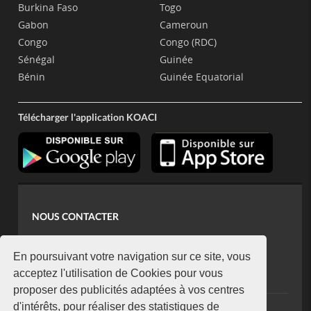
Burkina Faso
Togo
Gabon
Cameroun
Congo
Congo (RDC)
Sénégal
Guinée
Bénin
Guinée Equatorial
Télécharger l'application KOACI
NOUS CONTACTER
contact@koaci.com
koaci@yahoo.fr
En poursuivant votre navigation sur ce site, vous
+225 07 08 85 52 93
acceptez l'utilisation de Cookies pour vous
proposer des publicités adaptées à vos centres
d'intérêts, pour réaliser des statistiques de