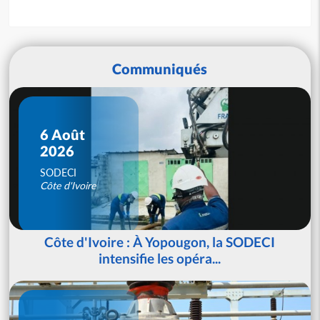
Communiqués
6 Août
2026
SODECI
Côte d'Ivoire
Côte d'Ivoire : À Yopougon, la SODECI
intensifie les opéra...