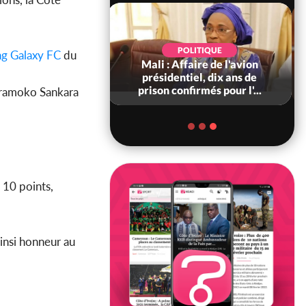
POLITIQUE
POLITIQUE
g Galaxy FC
du
ffaire de l'avion
Côte d'Ivoire : Indépendance
tiel, dix ans de
2026, le discours très attendu
nfirmés pour l'...
du PR Alassane...
Karamoko Sankara
 10 points,
insi honneur au