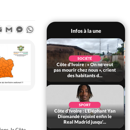
k
tter
Email
Gmail
Messenger
WhatsApp
Infos à la une
SOCIÉTÉ
SPORT
ire : « On ne veut
Côte d'Ivoire : Éléphants :
chez nous », crient
Hervé Renard officiellement
abitants d...
Sélectionneur des É...
SPORT
POLITIQUE
re : L'Eléphant Yan
Côte d'Ivoire : PDCI, « affaire
rejoint enfin le
paiement des 10 ans
adrid jusqu'...
d'arriérés » de Thiam a...
ions, la Côte