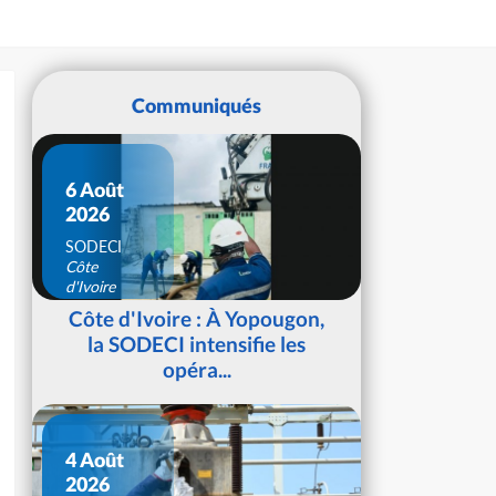
Communiqués
6 Août
2026
SODECI
Côte
d'Ivoire
Côte d'Ivoire : À Yopougon,
la SODECI intensifie les
opéra...
4 Août
2026