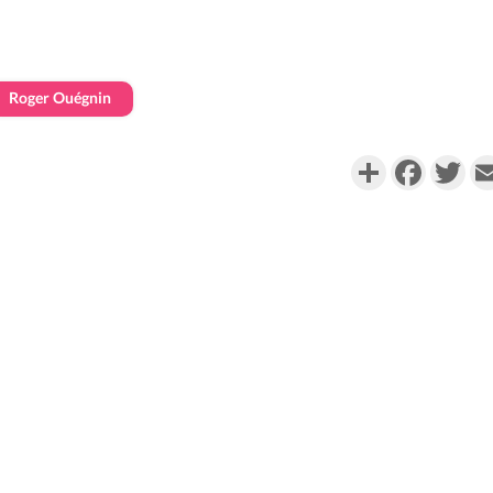
Roger Ouégnin
Partager
Faceboo
Twi