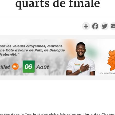
quarts de finale
Partager
Faceboo
Twi
POLITIQUE
Côte d'Ivoire : Décrispation ?
Côte d'Ivo
Mamadou Traoré ex
pas mourir 
conseiller de Soro a recou...
des h
SOCIÉTÉ
Côte d'Ivoire : Fin du rachat
Côte d'Ivoi
des 100 000 tonnes de cacao,
Diomandé 
le SYNARFA-CI co...
Real M
sences dans le Top huit des clubs Africains en Ligue des Champ