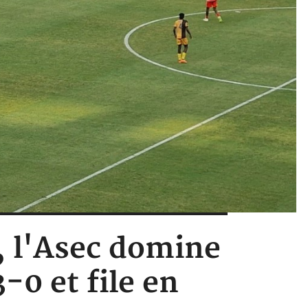
, l'Asec domine
0 et file en