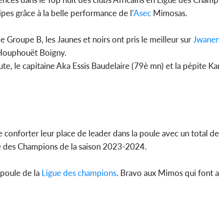
ipes grâce à la belle performance de l’
Asec
Mimosas.
POLITIQUE
e Groupe B, les Jaunes et noirs ont pris le meilleur sur
Jwanen
Côte d'Ivoire : Violences
Mali : A
 Houphouët Boigny.
tragiques à Kossandji (Mé)
présiden
ayant fait 03 morts, A...
prison co
nute, le capitaine Aka Essis Baudelaire (79è mn) et la pépite 
 conforter leur place de leader dans la poule avec un total de
gue des Champions de la saison 2023-2024.
 poule de la
Ligue des champions
. Bravo aux Mimos qui font a