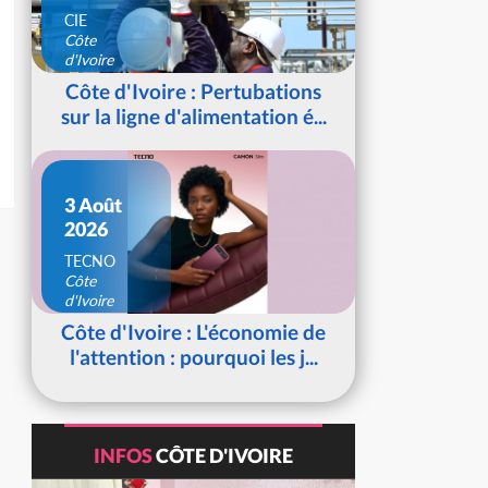
CIE
Côte
d'Ivoire
Côte d'Ivoire : Pertubations
sur la ligne d'alimentation é...
3 Août
2026
TECNO
Côte
d'Ivoire
Côte d'Ivoire : L'économie de
l'attention : pourquoi les j...
INFOS
CÔTE D'IVOIRE