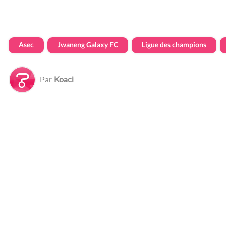
Asec
Jwaneng Galaxy FC
Ligue des champions
Par
Koaci