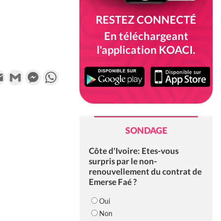
RESTEZ CONNECTÉ
En téléchargeant
l'application KOACI.
k
tter
Email
Gmail
Messenger
WhatsApp
SONDAGE
Côte d'Ivoire: Etes-vous
surpris par le non-
renouvellement du contrat de
Emerse Faé ?
Oui
Non