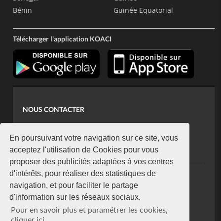
Bénin
Guinée Equatorial
Télécharger l'application KOACI
NOUS CONTACTER
contact@koaci.com
koaci@yahoo.fr
En poursuivant votre navigation sur ce site, vous
+225 07 08 85 52 93
acceptez l'utilisation de Cookies pour vous
proposer des publicités adaptées à vos centres
d'intérêts, pour réaliser des statistiques de
NEWSLETTER
navigation, et pour faciliter le partage
Restez connecté via notre newsletter
d'information sur les réseaux sociaux.
S'abonner
Pour en savoir plus et paramétrer les cookies,
Se désabonner
cliquer ici