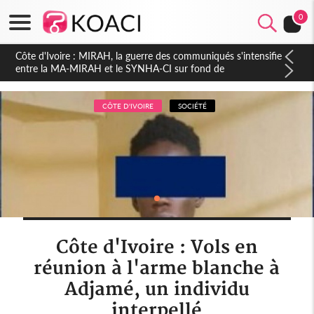
0
Côte d'Ivoire : Indépendance 2026, Thiam plaide pour un
environnement démocratique plus apaisé
CÔTE D'IVOIRE
SOCIÉTÉ
Côte d'Ivoire : Vols en
réunion à l'arme blanche à
Adjamé, un individu
interpellé