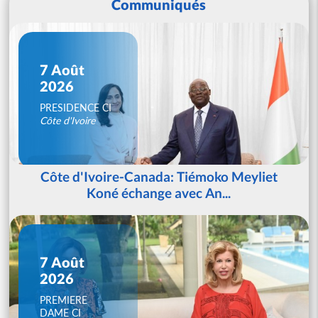
Communiqués
7 Août
2026
PRESIDENCE CI
Côte d'Ivoire
Côte d'Ivoire-Canada: Tiémoko Meyliet
Koné échange avec An...
7 Août
2026
PREMIERE
DAME CI