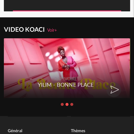
VIDEO KOACI
Voir+
RAP IVOIRE
YILIM - BONNE PLACE
Général
Thèmes