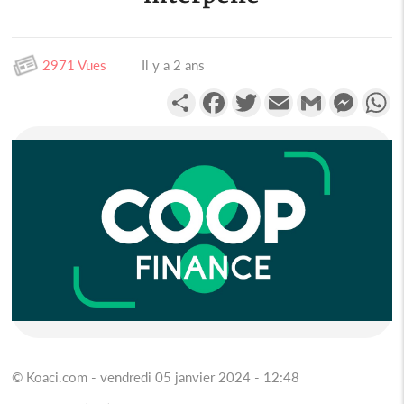
2971 Vues
Il y a 2 ans
Partager
Facebook
Twitter
Email
Gmail
Messen
W
© Koaci.com - vendredi 05 janvier 2024 - 12:48