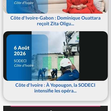
Côte d'Ivoire
Côte d'Ivoire-Gabon : Dominique Ouattara
reçoit Zita Oligu...
6 Août
2026
SODECI
Côte d'Ivoire
Côte d'Ivoire : À Yopougon, la SODECI
intensifie les opéra...